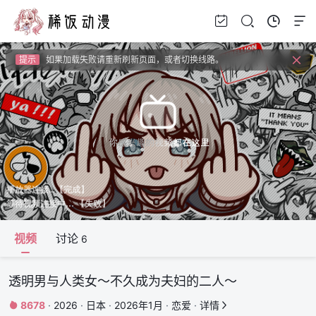
提示
视频载入速度跟网速有关，请耐心等待几秒钟。
提示
如果无法播放请安装HEVC拓展，具体请百度
提示
如果加载失败请重新刷新页面，或者切换线路。
提示
视频载入速度跟网速有关，请耐心等待几秒钟。
提示
如果无法播放请安装HEVC拓展，具体请百度
视频
讨论
6
透明男与人类女～不久成为夫妇的二人～
8678
·
2026
·
日本
·
2026年1月
·
恋爱
·
详情

