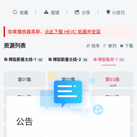




收藏
报错
分享
小技巧
如果播放器黑屏，
点此下载 HEVC 拓展并安装
资源列表
排序
单列
下集



稀饭新番主线-1
稀饭新番主线-2
稀饭备用-1



12
12
12
第01集
第02集
第03集
第04集
第05集
第06集
第07集
第08集
第09集
公告
第10集
第11集
第12集