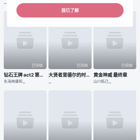
,,,
河野仁美,,,
,,,
我已了解
已完结
已完结
已完结
钻石王牌 act2 第二季
大贤者里德尔的时空逆行
黄金神威 最终章
东海林康和,,,
,,,
山川拓己,,,