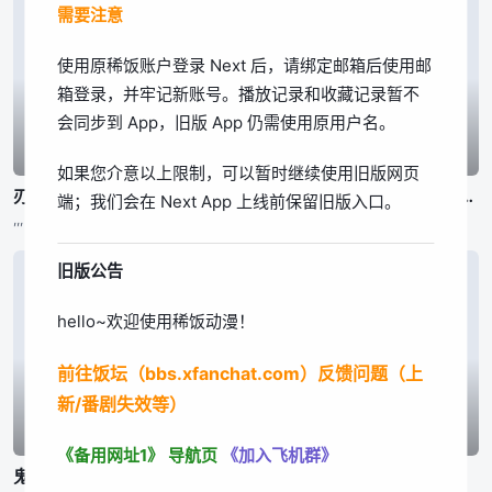
需要注意
我知道了
使用原稀饭账户登录 Next 后，请绑定邮箱后使用邮
箱登录，并牢记新账号。播放记录和收藏记录暂不
会同步到 App，旧版 App 仍需使用原用户名。
已完结
已完结
已完结
如果您介意以上限制，可以暂时继续使用旧版网页
刃牙道 第2部分
刃牙道 第2部分
公立海老栖川高校天闷部
端；我们会在 Next App 上线前保留旧版入口。
,,,
,,,
渡辺敦子,,,东润一、笠井美枝
旧版公告
hello~欢迎使用稀饭动漫！
前往饭坛（bbs.xfanchat.com）反馈问题（上
新/番剧失效等）
已完结
已完结
已完结
《备用网址1》
导航页
《加入飞机群》
鬼泣 第二季
身为悲剧始作俑者的最强邪恶BOSS女王为民竭心尽力。 第二季
百鬼夜行抄