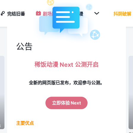

完结旧番
剧场版
美漫
抖阴破解
更
公告
稀饭动漫 Next 公测开启
多
全新的网页版已发布，欢迎参与公测。
立即体验 Next
主要优点
结
已完结
已完结