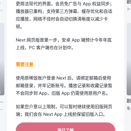
过天晴
千年女优
处女朋克：发条女孩
更简洁现代的界面，会员免广告与 App 权益同步；
真琴、咲、龙二，三人相遇后已经快过一年。在面对各自的烦恼并逐渐改变的过程中，学校也迎来了春假。真琴开始意识到自己对咲的感情，而另一方面，咲则前往夏威夷去见自己的爸爸裕司。在属于父女的亲子时光中，咲尽情
风靡日本的女明星藤原千代子，三十年前当红之际，突然从银幕消声匿迹。 三十年后，千代子的影迷费尽千辛万苦，终于在人烟稀少的寂静山庄中，找到了隐居数十年的她，并献上了一把千代子当年不慎遗失的神秘钥匙。
孤儿院出身的少女神冰羽舞，曾梦想成为索玛迪亚工程师，却在少年时亲眼目睹Mr.优雅处决院长（非法改造索玛迪亚通缉犯），梦想与家园一夕崩毁。对Mr.优雅的恨意，伴随她成长为猎人。十年后，羽舞已是独当一面的
播放器已重构，支持第三方弹幕、缓存优化和自适
应播放，网络不佳时会自动切换清晰度以减少卡
顿。
Next 网页版是第一步，安卓 App 端预计今年年底
上线，PC 客户端也在计划中。
需要注意
使用原稀饭账户登录 Next 后，请绑定邮箱后使用
邮箱登录，并牢记新账号。播放记录和收藏记录暂
结
已完结
已完结
不会同步到 App，旧版 App 仍需使用原用户名。
爱丽丝梦游仙境 -Dive in Wonderland-
蜡笔小新：超华丽！灼热的春日部舞者
小林家的龙女仆 怕寂寞的龙
如果您介意以上限制，可以暂时继续使用旧版网页
「明明一直小心翼翼地察言观色，努力不犯错，为什么人生却还是无法顺利前进呢？」对未来感到迷惘的大学生安昙野理世，在某天收到已故奶奶留下的一封神秘邀请函，意外被引导进入一个不可思议的国度。在那里，她遇见了
「映画クレヨンしんちゃん」シリーズ32作目のタイトルは『映画クレヨンしんちゃん 超華麗！灼熱のカスカベダンサーズ』。 クレヨンしんちゃん史上初となるインドを舞台に、しんのすけたちカスカベ防衛隊が
『この手を離したくない。 だってもう、家族なんだから。』 映画『聲の形』、『劇場版 ヴァイオレット・エヴァーガーデン』の 京都アニメーションが贈る最新作は、心温まる家族と絆の物語─。
端；我们会在 Next App 上线前保留旧版入口。
我已了解