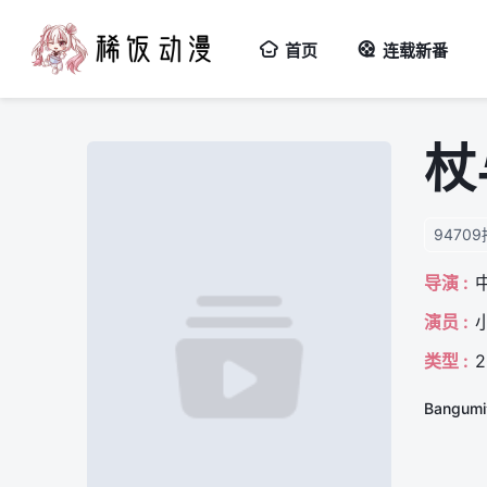
首页
连载新番
杖
9470
导演 :
演员 :
类型 :
Bangu