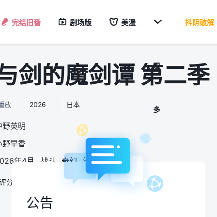

完结旧番
剧场版
美漫
抖阴破解
与剑的魔剑谭 第二季
更
9播放
2026
日本
多
中野英明
小野早香
2026年4月
,
战斗
,
奇幻
,
漫画改
6.2
mi评分：
6.2
番
公告