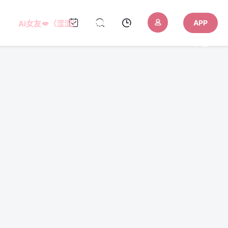
APP
Ai女友💋（涩涩）
AI色色
下载