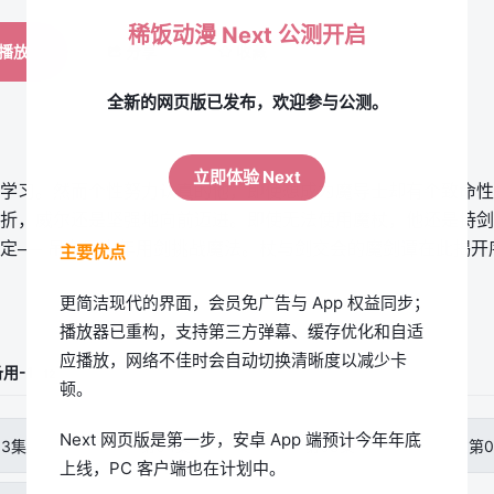
稀饭动漫 Next 公测开启
播放
分享
收藏
全新的网页版已发布，欢迎参与公测。
立即体验 Next
学习。然而个性努力认真的他，即使想成为魔导士却有个致命性
折，威尔还是坚强地向前迈进。即使无法使用魔杖，他还是持剑
定── 吊车尾少年用剑挑战魔法。杖与剑交会的魔剑谭在此揭开
主要优点
更简洁现代的界面，会员免广告与 App 权益同步；
播放器已重构，支持第三方弹幕、缓存优化和自适
应播放，网络不佳时会自动切换清晰度以减少卡
用-1
12
顿。
Next 网页版是第一步，安卓 App 端预计今年年底
03集
第04集
第05集
第0
上线，PC 客户端也在计划中。