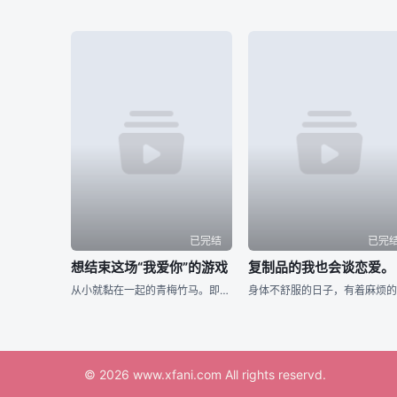
已完结
已完
想结束这场“我爱你”的游戏
复制品的我也会谈恋爱。
从小就黏在一起的青梅竹马。即使他们注意到了自己的情感，但因太过熟悉而无法坦然面对对方。将两人紧紧连在一起的是从小开始玩的「我爱你」游戏。两人将爱情托付给了这个游戏，如果谁先让对方害羞，谁就获胜！？&n
© 2026
www.xfani.com
All rights reservd.