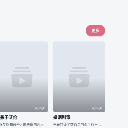
更多
已完结
已完结
左撇子艾伦
婚姻剧毒
追逐梦想却苦于才能极限的凡人「光一」，与因天赋过人而孤独痛苦的天才「艾伦」。在人生的十字路口短暂擦身而过的两人，将成为彼此一生难忘、无可取代的存在。选择成为设计师的光一，等待他的是广告界身经百战的职场
干着持续了数百年的杀手行当“用毒人”的青年·下吕。对于干着暗中的工作，不擅长应对女性的他来说结婚并不是必须要做的东西。然而，为了不让“用毒人”的血脉断绝，老家通知他的妹妹要强制让她生下继承人。就在这时