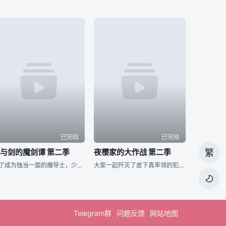
已完结
已完结
与剑的魔剑谭 第二季
夜樱家的大作战 第二季
繁
为了成为独当一面的魔导士，少年威尔进入魔法学院学习。然而个性努力认真的他，即使想成为魔导士却有个致命性的弱点。那就是「他完全无法使用魔法」。同学跟老师都用冷漠的眼神看待他，尽管有的时候感到相当挫折，威
大家一起歼灭了皮下真率领的犯罪组织「蒲公英」，「夜樱前线」顺利成功，接着还一并举办了太阳与六美的婚宴，夜樱家迎来了安稳的日常生活…… 然而却冒出了新任务？ 某天，太阳在梦中与夜樱家初代当家夜樱蕾进

Telegram群
问题反馈
网站地图