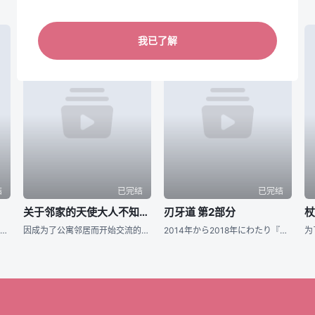
我已了解
结
已完结
已完结
关于邻家的天使大人不知不觉把我惯成了废人这档子事 第二季
刃牙道 第2部分
杖
身体不舒服的日子，有着麻烦的值日的日子，定期测试的日子……。她在嫌去学校麻烦的日子里，就会把我唤出。名为爱川素直的少女的分身，便利的替身，那就是我。不过尽管外貌完全相同，性格却有点区别就是了。无法自由
因成为了公寓邻居而开始交流的藤宫周与椎名真昼，在高中二年级的运动会结束后，终于正式交往。无论是亲手制作的料理还是浴衣约会，两人间充满了如新婚夫妻般的氛围，但那份怦然心动的感觉却依然让他们不知所措。随着
2014年から2018年にわたり『週刊少年チャンピオン』にて、連載された板垣恵介による同名コミックが原作の『刃牙道』。 “地上最強の親子喧嘩”が幕を閉じてから、刃牙をはじめ、歴戦のファイターたちは耐