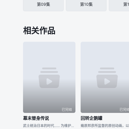
第09集
第10集
第
相关作品
已完结
已完
幕末替身传说
回转企鹅罐
武士统治日本的时代…… 为维护京都治安而活动的新选组，被杂面鬼一手所消灭，只剩下了一个人。 ——被选为新选组成员替身的是七名罪人 同样被杂面鬼杀死父母的一番星，作为局长近藤勇的替身，一边成为替身