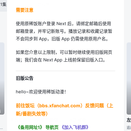
11集
第12集
需要注意
使用原稀饭账户登录 Next 后，请绑定邮箱后使用
邮箱登录，并牢记新账号。播放记录和收藏记录暂
不会同步到 App，旧版 App 仍需使用原用户名。
如果您介意以上限制，可以暂时继续使用旧版网页
端；我们会在 Next App 上线前保留旧版入口。
旧版公告
hello~欢迎使用稀饭动漫！
前往饭坛（bbs.xfanchat.com）反馈问题（上
结
已完结
已完结
新/番剧失效等）
身为悲剧始作俑者的最强邪恶BOSS女王为民竭心尽力。 第二季
冰之城墙
《备用网址1》
导航页
《加入飞机群》
幾原邦彦所监督的原创动画，以高仓家的三兄妹——双子兄弟高仓冠叶和高仓晶马，以及体弱多病的妹妹高仓阳毬为中心展开的故事。 某天兄弟二人带着时日无多的妹妹去水族馆游玩，久未外出的阳毬在人群中忽然倒下气绝
「要是……我成了最差劲的女王，记得杀了我喔。」 普莱朵·罗耶尔·艾比是一位八岁的公主。她察觉到自己前世是个出生在日本普通家庭，随处可见的平凡少女。而现在的她则是女性向游戏中作恶多端的最后头目女王……
冰川小雪不擅长与人接触，与他人之间竖起了一堵城墙。尽管在高中里不与人扯上关系独自度过，却和不知为何不停逼近的雨宫凑相遇了——？孤高的女子小雪，学校里的人气之人美姬，毫无距离感男子凑，有着悠哉温柔氛围的