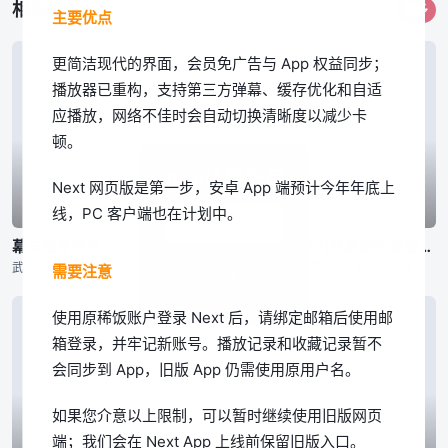
相关作品
更多
主要优点
更简洁现代的界面，会员免广告与 App 权益同步；
播放器已重构，支持第三方弹幕、缓存优化和自适
应播放，网络不佳时会自动切换清晰度以减少卡
顿。
App体验更佳
Next 网页版是第一步，安卓 App 端预计今年年底上
线，PC 客户端也在计划中。
已完结
已完结
已完结
立即下载
幕末替身传说
回转企鹅罐
身为悲剧始作俑者的最强邪恶BOSS女王为民竭心尽力。 第二季
武士统治日本的时代…… 为维护京都治安而活动的新选组，被杂面鬼一手所消灭，只剩下了一个人。 ——被选为新选组成员替身的是七名罪人 同样被杂面鬼杀死父母的一番星，作为局长近藤勇的替身，一边成为替身
幾原邦彦所监督的原创动画，以高仓家的三兄妹——双子兄弟高仓冠叶和高仓晶马，以及体弱多病的妹妹高仓阳毬为中心展开的故事。 某天兄弟二人带着时日无多的妹妹去水族馆游玩，久未外出的阳毬在人群中忽然倒下气绝
「要是……我成了最差劲的女王，记得杀了我喔。」 普莱朵·罗耶尔·艾比是一位八岁的公主。她察觉到自己前世是个出生在日本普通家庭，随处可见的平凡少女。而现在的她则是女性向游戏中作恶多端的最后头目女王……
需要注意
我知道了
使用原稀饭账户登录 Next 后，请绑定邮箱后使用邮
箱登录，并牢记新账号。播放记录和收藏记录暂不
会同步到 App，旧版 App 仍需使用原用户名。
如果您介意以上限制，可以暂时继续使用旧版网页
端；我们会在 Next App 上线前保留旧版入口。