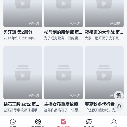
已完结
已完结
已完结
刃牙道 第2部分
杖与剑的魔剑谭 第二季
夜樱家的大作战 第二季
2014年から2018年にわたり『週刊少年チャンピオン』にて、連載された板垣恵介による同名コミックが原作の『刃牙道』。 “地上最強の親子喧嘩”が幕を閉じてから、刃牙をはじめ、歴戦のファイターたちは耐
为了成为独当一面的魔导士，少年威尔进入魔法学院学习。然而个性努力认真的他，即使想成为魔导士却有个致命性的弱点。那就是「他完全无法使用魔法」。同学跟老师都用冷漠的眼神看待他，尽管有的时候感到相当挫折，威
大家一起歼灭了皮下真率领的犯罪组织「蒲公英」，「夜樱前线」顺利成功，接着还一并举办了太阳与六美的婚宴，夜樱家迎来了安稳的日常生活…… 然而却冒出了新任务？ 某天，太阳在梦中与夜樱家初代当家夜樱蕾进
繁
已完结
已完结
已完结
钻石王牌 act2 第二季
主播女孩重度依赖
春夏秋冬代行者 春之舞

全国高等学校野球選手権東京大会に参加する各校の選手の闘志みなぎる表情から始まります。稲城実業高等学校、市大三高、薬師高校といったライバルたちが登場し、彼らに挑む青道高校は沢村栄純がエースナンバーを背負
这部作品描写了一位想要成为最强的主播同时迫切想要得到他人认可的女孩，与辅佐她的「阿P」共同生活30天的多结局ADV。于2022年01月在Steam平台发售，至今为止已累积超过300万次下载数量，相关歌
「让春天绽放吧。为所有人带来春天。」 所谓的「四季代行者」，指的是凭藉四季诸神赐予的特殊力量，使季节在各地流转的现人神。 人们习以为常的四季更迭，正是仰赖他们不懈的努力才得以维系。 然而，自从春