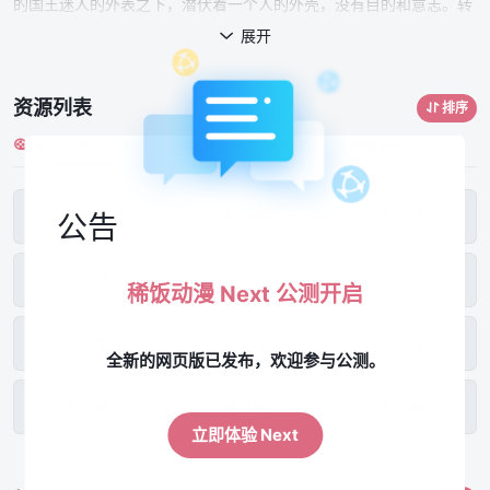
的国王迷人的外表之下，潜伏着一个人的外壳，没有目的和意志。转
世到一个充满魔法和怪物的新世界，国王有第二次机会重温他的生
展开

活。然而，纠正过去的错误并不是他唯一的挑战。在新世界的和平与
繁荣之下，有一股暗流威胁要摧毁他为之奋斗的一切，质疑他的角色
资源列表
排序
和重生的理由。
稀饭新番主线-1
稀饭新番主线-2
稀饭备用-1
12
12
12
第01集
第02集
第03集
公告
第04集
第05集
第06集
稀饭动漫 Next 公测开启
第07集
第08集
第09集
全新的网页版已发布，欢迎参与公测。
第10集
第11集
第12集
立即体验 Next