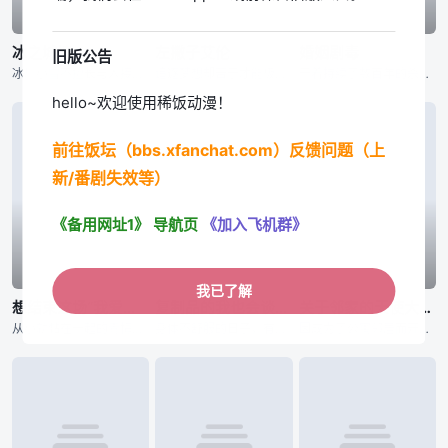
已完结
已完结
已完结
冰之城墙
左撇子艾伦
婚姻剧毒
旧版公告
冰川小雪不擅长与人接触，与他人之间竖起了一堵城墙。尽管在高中里不与人扯上关系独自度过，却和不知为何不停逼近的雨宫凑相遇了——？孤高的女子小雪，学校里的人气之人美姬，毫无距离感男子凑，有着悠哉温柔氛围的
追逐梦想却苦于才能极限的凡人「光一」，与因天赋过人而孤独痛苦的天才「艾伦」。在人生的十字路口短暂擦身而过的两人，将成为彼此一生难忘、无可取代的存在。选择成为设计师的光一，等待他的是广告界身经百战的职场
干着持续了数百年的杀手行当“用毒人”的青年·下吕。对于干着暗中的工作，不擅长应对女性的他来说结婚并不是必须要做的东西。然而，为了不让“用毒人”的血脉断绝，老家通知他的妹妹要强制让她生下继承人。就在这时
hello~欢迎使用稀饭动漫！
前往饭坛（bbs.xfanchat.com）反馈问题（上
新/番剧失效等）
《备用网址1》
导航页
《加入飞机群》
已完结
已完结
已完结
我已了解
想结束这场“我爱你”的游戏
复制品的我也会谈恋爱。
关于邻家的天使大人不知不觉把我惯成了废人这档子事 第二季
从小就黏在一起的青梅竹马。即使他们注意到了自己的情感，但因太过熟悉而无法坦然面对对方。将两人紧紧连在一起的是从小开始玩的「我爱你」游戏。两人将爱情托付给了这个游戏，如果谁先让对方害羞，谁就获胜！？&n
身体不舒服的日子，有着麻烦的值日的日子，定期测试的日子……。她在嫌去学校麻烦的日子里，就会把我唤出。名为爱川素直的少女的分身，便利的替身，那就是我。不过尽管外貌完全相同，性格却有点区别就是了。无法自由
因成为了公寓邻居而开始交流的藤宫周与椎名真昼，在高中二年级的运动会结束后，终于正式交往。无论是亲手制作的料理还是浴衣约会，两人间充满了如新婚夫妻般的氛围，但那份怦然心动的感觉却依然让他们不知所措。随着