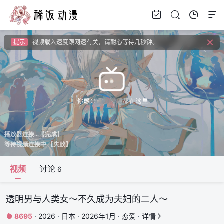
提示
如果无法播放请安装HEVC拓展，具体请百度
提示
如果加载失败请重新刷新页面，或者切换线路。
提示
视频载入速度跟网速有关，请耐心等待几秒钟。
提示
如果无法播放请安装HEVC拓展，具体请百度
视频
讨论
6
透明男与人类女～不久成为夫妇的二人～
8695
·
2026
·
日本
·
2026年1月
·
恋爱
·
详情

