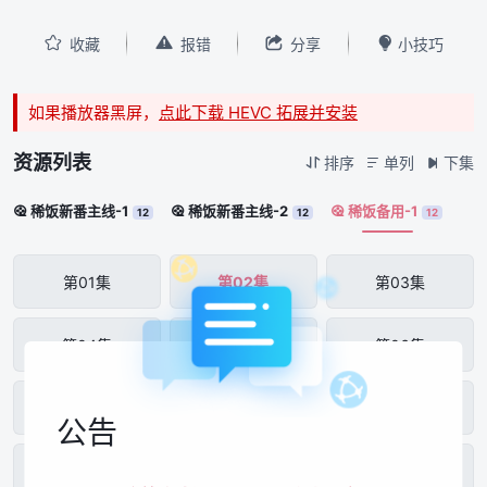




收藏
报错
分享
小技巧
如果播放器黑屏，
点此下载 HEVC 拓展并安装
资源列表
排序
单列
下集



稀饭新番主线-1
稀饭新番主线-2
稀饭备用-1



12
12
12
第01集
第02集
第03集
第04集
第05集
第06集
第07集
第08集
第09集
公告
第10集
第11集
第12集