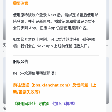
需要注意
我知道了
使用原稀饭账户登录 Next 后，请绑定邮箱后使用邮
箱登录，并牢记新账号。播放记录和收藏记录暂不
会同步到 App，旧版 App 仍需使用原用户名。
已完结
已完结
已完结
如果您介意以上限制，可以暂时继续使用旧版网页
刃牙道 第2部分
刃牙道 第2部分
公立海老栖川高校天闷部
端；我们会在 Next App 上线前保留旧版入口。
,,,
,,,
渡辺敦子,,,东润一、笠井美枝
旧版公告
hello~欢迎使用稀饭动漫！
前往饭坛（bbs.xfanchat.com）反馈问题（上
新/番剧失效等）
已完结
已完结
已完结
《备用网址1》
导航页
《加入飞机群》
鬼泣 第二季
身为悲剧始作俑者的最强邪恶BOSS女王为民竭心尽力。 第二季
百鬼夜行抄