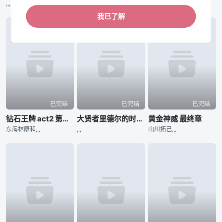
,,,
河野仁美,,,
,,,
我已了解
已完结
已完结
已完结
钻石王牌 act2 第二季
大贤者里德尔的时空逆行
黄金神威 最终章
东海林康和,,,
,,,
山川拓己,,,