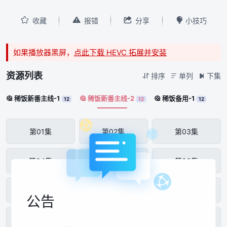




收藏
报错
分享
小技巧
如果播放器黑屏，
点此下载 HEVC 拓展并安装
资源列表
排序
单列
下集



稀饭新番主线-1
稀饭新番主线-2
稀饭备用-1



12
12
12
第01集
第02集
第03集
第04集
第05集
第06集
第07集
第08集
第09集
公告
第10集
第11集
第12集