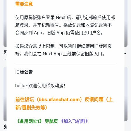
需要注意
我知道了
使用原稀饭账户登录 Next 后，请绑定邮箱后使用邮
箱登录，并牢记新账号。播放记录和收藏记录暂不
会同步到 App，旧版 App 仍需使用原用户名。
已完结
已完结
已完结
如果您介意以上限制，可以暂时继续使用旧版网页
刃牙道 第2部分
刃牙道 第2部分
公立海老栖川高校天闷部
端；我们会在 Next App 上线前保留旧版入口。
,,,
,,,
渡辺敦子,,,东润一、笠井美枝
旧版公告
hello~欢迎使用稀饭动漫！
前往饭坛（bbs.xfanchat.com）反馈问题（上
新/番剧失效等）
已完结
已完结
已完结
《备用网址1》
导航页
《加入飞机群》
鬼泣 第二季
身为悲剧始作俑者的最强邪恶BOSS女王为民竭心尽力。 第二季
百鬼夜行抄