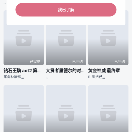
,,,
河野仁美,,,
,,,
我已了解
已完结
已完结
已完结
钻石王牌 act2 第二季
大贤者里德尔的时空逆行
黄金神威 最终章
东海林康和,,,
,,,
山川拓己,,,