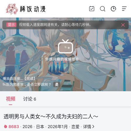
提示
如果无法播放请安装HEVC拓展，具体请百度
提示
如果加载失败请重新刷新页面，或者切换线路。
提示
视频载入速度跟网速有关，请耐心等待几秒钟。
提示
如果无法播放请安装HEVC拓展，具体请百度
视频
讨论
6
透明男与人类女～不久成为夫妇的二人～
8683
·
2026
·
日本
·
2026年1月
·
恋爱
·
详情

