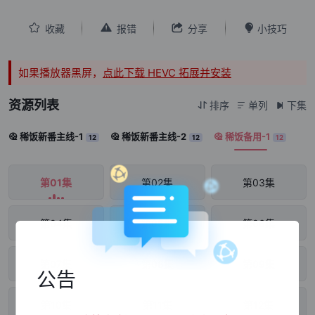




收藏
报错
分享
小技巧
如果播放器黑屏，
点此下载 HEVC 拓展并安装
资源列表
排序
单列
下集



稀饭新番主线-1
稀饭新番主线-2
稀饭备用-1



12
12
12
第01集
第02集
第03集
第04集
第05集
第06集
第07集
第08集
第09集
公告
第10集
第11集
第12集