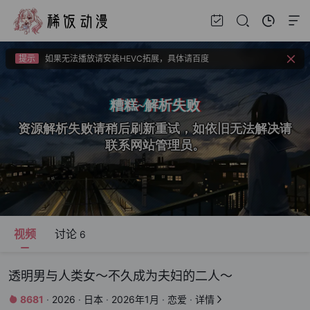
提示
视频载入速度跟网速有关，请耐心等待几秒钟。
提示
如果无法播放请安装HEVC拓展，具体请百度
提示
如果加载失败请重新刷新页面，或者切换线路。
提示
视频载入速度跟网速有关，请耐心等待几秒钟。
提示
如果无法播放请安装HEVC拓展，具体请百度
视频
讨论
6
透明男与人类女～不久成为夫妇的二人～
8681
·
2026
·
日本
·
2026年1月
·
恋爱
·
详情

