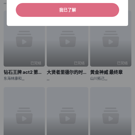
,,,
河野仁美,,,
,,,
我已了解
已完结
已完结
已完结
钻石王牌 act2 第二季
大贤者里德尔的时空逆行
黄金神威 最终章
东海林康和,,,
,,,
山川拓己,,,