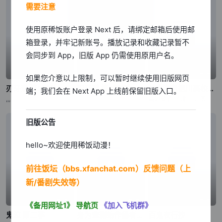
需要注意
我知道了
使用原稀饭账户登录 Next 后，请绑定邮箱后使用邮
箱登录，并牢记新账号。播放记录和收藏记录暂不
会同步到 App，旧版 App 仍需使用原用户名。
已完结
已完结
已完结
如果您介意以上限制，可以暂时继续使用旧版网页
刃牙道 第2部分
刃牙道 第2部分
公立海老栖川高校天闷部
端；我们会在 Next App 上线前保留旧版入口。
,,,
,,,
渡辺敦子,,,东润一、笠井美枝
旧版公告
hello~欢迎使用稀饭动漫！
前往饭坛（bbs.xfanchat.com）反馈问题（上
新/番剧失效等）
已完结
已完结
已完结
《备用网址1》
导航页
《加入飞机群》
鬼泣 第二季
身为悲剧始作俑者的最强邪恶BOSS女王为民竭心尽力。 第二季
百鬼夜行抄