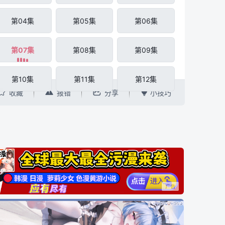
第04集
第05集
第06集
第07集
第08集
第09集
第10集
第11集
第12集




收藏
报错
分享
小技巧