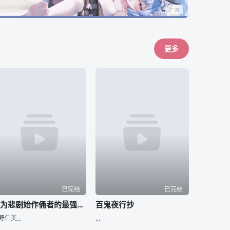
更多
已完结
已完结
身为悲剧始作俑者的最强邪恶BOSS女王为民竭心尽力。 第二季
百鬼夜行抄
野仁美,,,
,,,