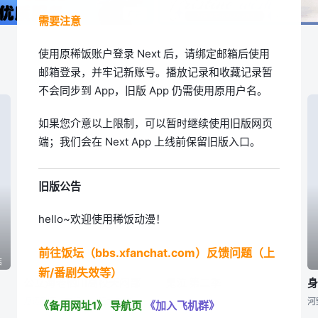
需要注意
使用原稀饭账户登录 Next 后，请绑定邮箱后使用
邮箱登录，并牢记新账号。播放记录和收藏记录暂
不会同步到 App，旧版 App 仍需使用原用户名。
如果您介意以上限制，可以暂时继续使用旧版网页
端；我们会在 Next App 上线前保留旧版入口。
旧版公告
hello~欢迎使用稀饭动漫！
前往饭坛（bbs.xfanchat.com）反馈问题（上
结
已完结
已完结
新/番剧失效等）
公立海老栖川高校天闷部
鬼泣 第二季
渡辺敦子,,,东润一、笠井美枝
,,,
河
《备用网址1》
导航页
《加入飞机群》