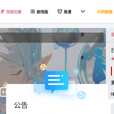
钟。

完结旧番
剧场版
美漫
抖阴破解
度
路。
更
钟。
度
多
稀饭新番


公告