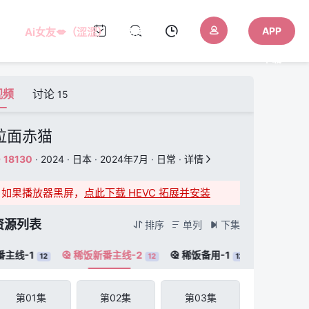
APP
Ai女友💋（涩涩）
AI色色
下载
视频
讨论
15
拉面赤猫
18130
·
2024
·
日本
·
2024年7月
·
日常
·
详情


如果播放器黑屏，
点此下载 HEVC 拓展并安装
资源列表
排序
单列
下集



主线-1
稀饭新番主线-2
稀饭备用-1


12
12
12
第01集
第02集
第03集