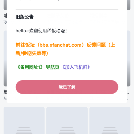
已完结
已完结
已完结
冰之城墙
左撇子艾伦
婚姻剧毒
旧版公告
冰川小雪不擅长与人接触，与他人之间竖起了一堵城墙。尽管在高中里不与人扯上关系独自度过，却和不知为何不停逼近的雨宫凑相遇了——？孤高的女子小雪，学校里的人气之人美姬，毫无距离感男子凑，有着悠哉温柔氛围的
追逐梦想却苦于才能极限的凡人「光一」，与因天赋过人而孤独痛苦的天才「艾伦」。在人生的十字路口短暂擦身而过的两人，将成为彼此一生难忘、无可取代的存在。选择成为设计师的光一，等待他的是广告界身经百战的职场
干着持续了数百年的杀手行当“用毒人”的青年·下吕。对于干着暗中的工作，不擅长应对女性的他来说结婚并不是必须要做的东西。然而，为了不让“用毒人”的血脉断绝，老家通知他的妹妹要强制让她生下继承人。就在这时
hello~欢迎使用稀饭动漫！
前往饭坛（bbs.xfanchat.com）反馈问题（上
新/番剧失效等）
《备用网址1》
导航页
《加入飞机群》
已完结
已完结
已完结
我已了解
想结束这场“我爱你”的游戏
复制品的我也会谈恋爱。
关于邻家的天使大人不知不觉把我惯成了废人这档子事 第二季
从小就黏在一起的青梅竹马。即使他们注意到了自己的情感，但因太过熟悉而无法坦然面对对方。将两人紧紧连在一起的是从小开始玩的「我爱你」游戏。两人将爱情托付给了这个游戏，如果谁先让对方害羞，谁就获胜！？&n
身体不舒服的日子，有着麻烦的值日的日子，定期测试的日子……。她在嫌去学校麻烦的日子里，就会把我唤出。名为爱川素直的少女的分身，便利的替身，那就是我。不过尽管外貌完全相同，性格却有点区别就是了。无法自由
因成为了公寓邻居而开始交流的藤宫周与椎名真昼，在高中二年级的运动会结束后，终于正式交往。无论是亲手制作的料理还是浴衣约会，两人间充满了如新婚夫妻般的氛围，但那份怦然心动的感觉却依然让他们不知所措。随着