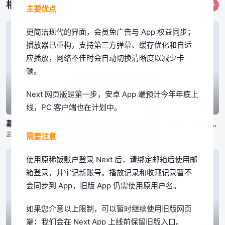
相关作品
更多
主要优点
更简洁现代的界面，会员免广告与 App 权益同步；
播放器已重构，支持第三方弹幕、缓存优化和自适
应播放，网络不佳时会自动切换清晰度以减少卡
顿。
App体验更佳
Next 网页版是第一步，安卓 App 端预计今年年底上
线，PC 客户端也在计划中。
已完结
已完结
已完结
立即下载
幕末替身传说
回转企鹅罐
身为悲剧始作俑者的最强邪恶BOSS女王为民竭心尽力。 第二季
武士统治日本的时代…… 为维护京都治安而活动的新选组，被杂面鬼一手所消灭，只剩下了一个人。 ——被选为新选组成员替身的是七名罪人 同样被杂面鬼杀死父母的一番星，作为局长近藤勇的替身，一边成为替身
幾原邦彦所监督的原创动画，以高仓家的三兄妹——双子兄弟高仓冠叶和高仓晶马，以及体弱多病的妹妹高仓阳毬为中心展开的故事。 某天兄弟二人带着时日无多的妹妹去水族馆游玩，久未外出的阳毬在人群中忽然倒下气绝
「要是……我成了最差劲的女王，记得杀了我喔。」 普莱朵·罗耶尔·艾比是一位八岁的公主。她察觉到自己前世是个出生在日本普通家庭，随处可见的平凡少女。而现在的她则是女性向游戏中作恶多端的最后头目女王……
需要注意
我知道了
使用原稀饭账户登录 Next 后，请绑定邮箱后使用邮
箱登录，并牢记新账号。播放记录和收藏记录暂不
会同步到 App，旧版 App 仍需使用原用户名。
如果您介意以上限制，可以暂时继续使用旧版网页
端；我们会在 Next App 上线前保留旧版入口。