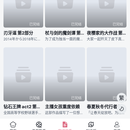
已完结
已完结
已完结
刃牙道 第2部分
杖与剑的魔剑谭 第二季
夜樱家的大作战 第二季
2014年から2018年にわたり『週刊少年チャンピオン』にて、連載された板垣恵介による同名コミックが原作の『刃牙道』。 “地上最強の親子喧嘩”が幕を閉じてから、刃牙をはじめ、歴戦のファイターたちは耐
为了成为独当一面的魔导士，少年威尔进入魔法学院学习。然而个性努力认真的他，即使想成为魔导士却有个致命性的弱点。那就是「他完全无法使用魔法」。同学跟老师都用冷漠的眼神看待他，尽管有的时候感到相当挫折，威
大家一起歼灭了皮下真率领的犯罪组织「蒲公英」，「夜樱前线」顺利成功，接着还一并举办了太阳与六美的婚宴，夜樱家迎来了安稳的日常生活…… 然而却冒出了新任务？ 某天，太阳在梦中与夜樱家初代当家夜樱蕾进
繁
已完结
已完结
已完结
钻石王牌 act2 第二季
主播女孩重度依赖
春夏秋冬代行者 春之舞

全国高等学校野球選手権東京大会に参加する各校の選手の闘志みなぎる表情から始まります。稲城実業高等学校、市大三高、薬師高校といったライバルたちが登場し、彼らに挑む青道高校は沢村栄純がエースナンバーを背負
这部作品描写了一位想要成为最强的主播同时迫切想要得到他人认可的女孩，与辅佐她的「阿P」共同生活30天的多结局ADV。于2022年01月在Steam平台发售，至今为止已累积超过300万次下载数量，相关歌
「让春天绽放吧。为所有人带来春天。」 所谓的「四季代行者」，指的是凭藉四季诸神赐予的特殊力量，使季节在各地流转的现人神。 人们习以为常的四季更迭，正是仰赖他们不懈的努力才得以维系。 然而，自从春