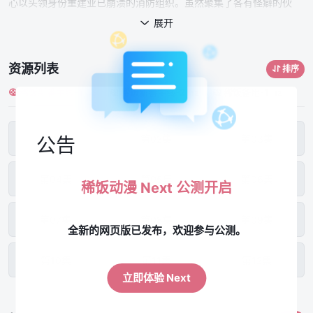
心以头领身份重建业已崩溃的消防组织。虽然聚集了各有怪癖的伙
伴，被揶揄为"褴褛鸢"，但源吾等人仍秉持"无论何种生命都要拯
展开

救"的信念而奋战。然而在江户，名为"狐火"的神秘连续纵火案却不断
发生。面对逼近的灾祸，永不言弃的消防员们奔走奋斗——娱乐活剧
资源列表
排序
开幕！
稀饭新番主线-1
稀饭新番主线-2
稀饭备用-1
12
12
12
第01集
第02集
第03集
公告
第04集
第05集
第06集
稀饭动漫 Next 公测开启
第07集
第08集
第09集
全新的网页版已发布，欢迎参与公测。
第10集
第11集
第12集
立即体验 Next