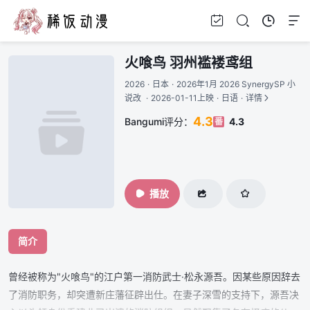
火喰鸟 羽州褴褛鸢组
2026
·
日本
·
2026年1月 2026 SynergySP 小
说改
·
2026-01-11上映
·
日语
·
详情
4.3
Bangumi评分：
4.3
番
播放
简介
曾经被称为"火喰鸟"的江户第一消防武士·松永源吾。因某些原因辞去
了消防职务，却突遭新庄藩征辟出仕。在妻子深雪的支持下，源吾决