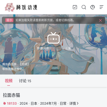
提示
视频载入速度跟网速有关，请耐心等待几秒钟。
提示
如果无法播放请安装HEVC拓展，具体请百度
提示
如果加载失败请重新刷新页面，或者切换线路。
提示
视频载入速度跟网速有关，请耐心等待几秒钟。
提示
如果无法播放请安装HEVC拓展，具体请百度
视频
讨论
15
拉面赤猫
18133
·
2024
·
日本
·
2024年7月
·
日常
·
详情

