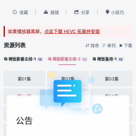




收藏
报错
分享
小技巧
如果播放器黑屏，
点此下载 HEVC 拓展并安装
资源列表
排序
单列
下集



稀饭新番主线-1
稀饭新番主线-2
稀饭备用-1



12
12
12
第01集
第02集
第03集
第04集
第05集
第06集
第07集
第08集
第09集
公告
第10集
第11集
第12集