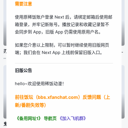
需要注意
我知道了
使用原稀饭账户登录 Next 后，请绑定邮箱后使用邮
箱登录，并牢记新账号。播放记录和收藏记录暂不
会同步到 App，旧版 App 仍需使用原用户名。
已完结
已完结
已完结
如果您介意以上限制，可以暂时继续使用旧版网页
刃牙道 第2部分
刃牙道 第2部分
公立海老栖川高校天闷部
端；我们会在 Next App 上线前保留旧版入口。
,,,
,,,
渡辺敦子,,,东润一、笠井美枝
旧版公告
hello~欢迎使用稀饭动漫！
前往饭坛（bbs.xfanchat.com）反馈问题（上
新/番剧失效等）
已完结
已完结
已完结
《备用网址1》
导航页
《加入飞机群》
鬼泣 第二季
身为悲剧始作俑者的最强邪恶BOSS女王为民竭心尽力。 第二季
百鬼夜行抄