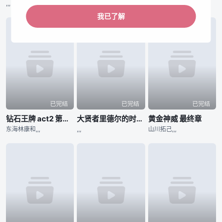
,,,
河野仁美,,,
,,,
我已了解
已完结
已完结
已完结
钻石王牌 act2 第二季
大贤者里德尔的时空逆行
黄金神威 最终章
东海林康和,,,
,,,
山川拓己,,,