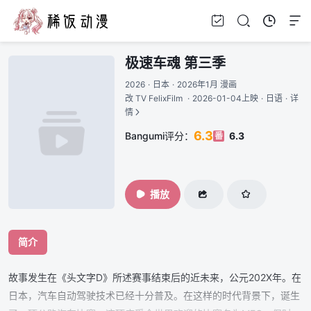
极速车魂 第三季
2026
·
日本
·
2026年1月 漫画
改 TV FelixFilm
·
2026-01-04上映
·
日语
·
详
情
6.3
Bangumi评分：
6.3
番
播放
简介
故事发生在《头文字D》所述赛事结束后的近未来，公元202X年。在
日本，汽车自动驾驶技术已经十分普及。在这样的时代背景下，诞生