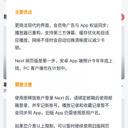
主要优点
相关作品
更多
更简洁现代的界面，会员免广告与 App 权益同步；
播放器已重构，支持第三方弹幕、缓存优化和自适
应播放，网络不佳时会自动切换清晰度以减少卡
顿。
App体验更佳
Next 网页版是第一步，安卓 App 端预计今年年底上
线，PC 客户端也在计划中。
立即下载
已完结
已完结
已完结
需要注意
幕末替身传说
回转企鹅罐
身为悲剧始作俑者的最强邪恶BOSS女王为民竭心尽力。 第二季
我知道了
武士统治日本的时代…… 为维护京都治安而活动的新选组，被杂面鬼一手所消灭，只剩下了一个人。 ——被选为新选组成员替身的是七名罪人 同样被杂面鬼杀死父母的一番星，作为局长近藤勇的替身，一边成为替身
幾原邦彦所监督的原创动画，以高仓家的三兄妹——双子兄弟高仓冠叶和高仓晶马，以及体弱多病的妹妹高仓阳毬为中心展开的故事。 某天兄弟二人带着时日无多的妹妹去水族馆游玩，久未外出的阳毬在人群中忽然倒下气绝
「要是……我成了最差劲的女王，记得杀了我喔。」 普莱朵·罗耶尔·艾比是一位八岁的公主。她察觉到自己前世是个出生在日本普通家庭，随处可见的平凡少女。而现在的她则是女性向游戏中作恶多端的最后头目女王……
使用原稀饭账户登录 Next 后，请绑定邮箱后使用邮
箱登录，并牢记新账号。播放记录和收藏记录暂不
会同步到 App，旧版 App 仍需使用原用户名。
如果您介意以上限制，可以暂时继续使用旧版网页