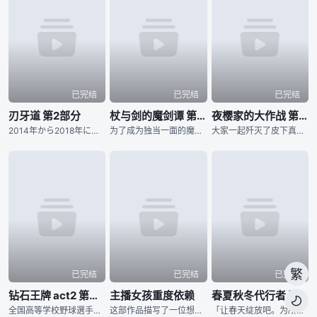
已完结
已完结
已完结
刃牙道 第2部分
杖与剑的魔剑谭 第二季
夜樱家的大作战 第二季
2014年から2018年にわたり『週刊少年チャンピオン』にて、連載された板垣恵介による同名コミックが原作の『刃牙道』。 “地上最強の親子喧嘩”が幕を閉じてから、刃牙をはじめ、歴戦のファイターたちは耐
为了成为独当一面的魔导士，少年威尔进入魔法学院学习。然而个性努力认真的他，即使想成为魔导士却有个致命性的弱点。那就是「他完全无法使用魔法」。同学跟老师都用冷漠的眼神看待他，尽管有的时候感到相当挫折，威
大家一起歼灭了皮下真率领的犯罪组织「蒲公英」，「夜樱前线」顺利成功，接着还一并举办了太阳与六美的婚宴，夜樱家迎来了安稳的日常生活…… 然而却冒出了新任务？ 某天，太阳在梦中与夜樱家初代当家夜樱蕾进
繁
已完结
已完结
已完结
钻石王牌 act2 第二季
主播女孩重度依赖
春夏秋冬代行者 春之舞

全国高等学校野球選手権東京大会に参加する各校の選手の闘志みなぎる表情から始まります。稲城実業高等学校、市大三高、薬師高校といったライバルたちが登場し、彼らに挑む青道高校は沢村栄純がエースナンバーを背負
这部作品描写了一位想要成为最强的主播同时迫切想要得到他人认可的女孩，与辅佐她的「阿P」共同生活30天的多结局ADV。于2022年01月在Steam平台发售，至今为止已累积超过300万次下载数量，相关歌
「让春天绽放吧。为所有人带来春天。」 所谓的「四季代行者」，指的是凭藉四季诸神赐予的特殊力量，使季节在各地流转的现人神。 人们习以为常的四季更迭，正是仰赖他们不懈的努力才得以维系。 然而，自从春