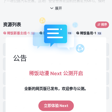
了一项公路汽车比赛。这项广受全世界欢迎的比赛名为MFG。保时
捷、法拉利、兰博基尼等以速度著称的品牌汽车都相继参与到这项比
展开

赛中。而另一边，毕业于英国著名赛车学校的车手夏向·利文顿出于某
种目的回到了日本——
资源列表
排序
稀饭新番主线-1
稀饭新番主线-2
稀饭备用-1
13
13
13
第01集
第02集
第03集
公告
第04集
第05集
第06集
稀饭动漫 Next 公测开启
第07集
第08集
第09集
全新的网页版已发布，欢迎参与公测。
第10集
第11集
第12集
立即体验 Next
第13集