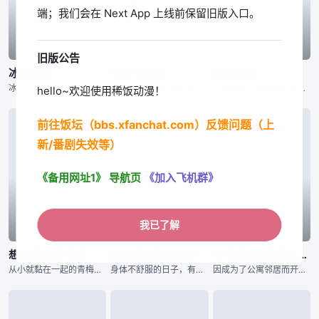
端；我们会在 Next App 上线前保留旧版入口。
已完结
已完结
已完结
旧版公告
冰之城墙
左撇子艾伦
婚姻剧毒
冰川小雪不擅长与人接触，与他人之间竖起了一堵城墙。尽管在高中里不与人扯上关系独自度过，却和不知为何不停逼近的雨宫凑相遇了——？孤高的女子小雪，学校里的人气之人美姬，毫无距离感男子凑，有着悠哉温柔氛围的
追逐梦想却苦于才能极限的凡人「光一」，与因天赋过人而孤独痛苦的天才「艾伦」。在人生的十字路口短暂擦身而过的两人，将成为彼此一生难忘、无可取代的存在。选择成为设计师的光一，等待他的是广告界身经百战的职场
干着持续了数百年的杀手行当“用毒人”的青年·下吕。对于干着暗中的工作，不擅长应对女性的他来说结婚并不是必须要做的东西。然而，为了不让“用毒人”的血脉断绝，老家通知他的妹妹要强制让她生下继承人。就在这时
hello~欢迎使用稀饭动漫！
前往饭坛（bbs.xfanchat.com）反馈问题（上
新/番剧失效等）
《备用网址1》
导航页
《加入飞机群》
我已了解
已完结
已完结
已完结
想结束这场“我爱你”的游戏
复制品的我也会谈恋爱。
关于邻家的天使大人不知不觉把我惯成了废人这档子事 第二季
从小就黏在一起的青梅竹马。即使他们注意到了自己的情感，但因太过熟悉而无法坦然面对对方。将两人紧紧连在一起的是从小开始玩的「我爱你」游戏。两人将爱情托付给了这个游戏，如果谁先让对方害羞，谁就获胜！？&n
身体不舒服的日子，有着麻烦的值日的日子，定期测试的日子……。她在嫌去学校麻烦的日子里，就会把我唤出。名为爱川素直的少女的分身，便利的替身，那就是我。不过尽管外貌完全相同，性格却有点区别就是了。无法自由
因成为了公寓邻居而开始交流的藤宫周与椎名真昼，在高中二年级的运动会结束后，终于正式交往。无论是亲手制作的料理还是浴衣约会，两人间充满了如新婚夫妻般的氛围，但那份怦然心动的感觉却依然让他们不知所措。随着