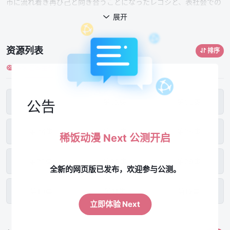
市に流れ着き再び己と向き合うことになったレゴシと、表社会での
新たなしがらみに苦しむルイ、再会した二匹は共にメロンに立ち向
展开

かうべく、それぞれの舞台で行動を開始する！ 奇跡を信じるレゴ
シ、未来を見つめるハル、宿命に抗うルイ、そして世界を憎むメロ
资源列表
排序
ン。 欲望と恐怖に動揺する世界で、彼らが辿り着いた「答え」とは
稀饭旧番主线-1
──。 獣たちの青春群像劇、遂に完結！
12
第01集
第02集
第03集
公告
第04集
第05集
第06集
稀饭动漫 Next 公测开启
第07集
第08集
第09集
全新的网页版已发布，欢迎参与公测。
第10集
第11集
第12集
立即体验 Next