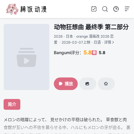
动物狂想曲 最终季 第二部分
2026
·
日本
·
orange 漫画改 2026 恋
爱
·
2026-03-07上映
·
日语
·
详情
5.8
Bangumi评分：
5.8
番
播放
简介
メロンの暗躍によって、 見せかけの平穏は破られた。 草食獣と肉
食獣が互いへの不信を募らせる中、ハルにもメロンの牙が迫る。 裏