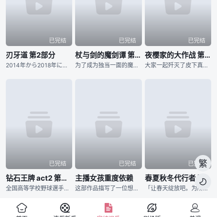
已完结
已完结
已完结
刃牙道 第2部分
杖与剑的魔剑谭 第二季
夜樱家的大作战 第二季
2014年から2018年にわたり『週刊少年チャンピオン』にて、連載された板垣恵介による同名コミックが原作の『刃牙道』。 “地上最強の親子喧嘩”が幕を閉じてから、刃牙をはじめ、歴戦のファイターたちは耐
为了成为独当一面的魔导士，少年威尔进入魔法学院学习。然而个性努力认真的他，即使想成为魔导士却有个致命性的弱点。那就是「他完全无法使用魔法」。同学跟老师都用冷漠的眼神看待他，尽管有的时候感到相当挫折，威
大家一起歼灭了皮下真率领的犯罪组织「蒲公英」，「夜樱前线」顺利成功，接着还一并举办了太阳与六美的婚宴，夜樱家迎来了安稳的日常生活…… 然而却冒出了新任务？ 某天，太阳在梦中与夜樱家初代当家夜樱蕾进
繁
已完结
已完结
已完结
钻石王牌 act2 第二季
主播女孩重度依赖
春夏秋冬代行者 春之舞

全国高等学校野球選手権東京大会に参加する各校の選手の闘志みなぎる表情から始まります。稲城実業高等学校、市大三高、薬師高校といったライバルたちが登場し、彼らに挑む青道高校は沢村栄純がエースナンバーを背負
这部作品描写了一位想要成为最强的主播同时迫切想要得到他人认可的女孩，与辅佐她的「阿P」共同生活30天的多结局ADV。于2022年01月在Steam平台发售，至今为止已累积超过300万次下载数量，相关歌
「让春天绽放吧。为所有人带来春天。」 所谓的「四季代行者」，指的是凭藉四季诸神赐予的特殊力量，使季节在各地流转的现人神。 人们习以为常的四季更迭，正是仰赖他们不懈的努力才得以维系。 然而，自从春