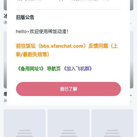
已完结
已完结
已完结
冰之城墙
左撇子艾伦
婚姻剧毒
旧版公告
冰川小雪不擅长与人接触，与他人之间竖起了一堵城墙。尽管在高中里不与人扯上关系独自度过，却和不知为何不停逼近的雨宫凑相遇了——？孤高的女子小雪，学校里的人气之人美姬，毫无距离感男子凑，有着悠哉温柔氛围的
追逐梦想却苦于才能极限的凡人「光一」，与因天赋过人而孤独痛苦的天才「艾伦」。在人生的十字路口短暂擦身而过的两人，将成为彼此一生难忘、无可取代的存在。选择成为设计师的光一，等待他的是广告界身经百战的职场
干着持续了数百年的杀手行当“用毒人”的青年·下吕。对于干着暗中的工作，不擅长应对女性的他来说结婚并不是必须要做的东西。然而，为了不让“用毒人”的血脉断绝，老家通知他的妹妹要强制让她生下继承人。就在这时
hello~欢迎使用稀饭动漫！
前往饭坛（bbs.xfanchat.com）反馈问题（上
新/番剧失效等）
《备用网址1》
导航页
《加入飞机群》
已完结
已完结
已完结
我已了解
想结束这场“我爱你”的游戏
复制品的我也会谈恋爱。
关于邻家的天使大人不知不觉把我惯成了废人这档子事 第二季
从小就黏在一起的青梅竹马。即使他们注意到了自己的情感，但因太过熟悉而无法坦然面对对方。将两人紧紧连在一起的是从小开始玩的「我爱你」游戏。两人将爱情托付给了这个游戏，如果谁先让对方害羞，谁就获胜！？&n
身体不舒服的日子，有着麻烦的值日的日子，定期测试的日子……。她在嫌去学校麻烦的日子里，就会把我唤出。名为爱川素直的少女的分身，便利的替身，那就是我。不过尽管外貌完全相同，性格却有点区别就是了。无法自由
因成为了公寓邻居而开始交流的藤宫周与椎名真昼，在高中二年级的运动会结束后，终于正式交往。无论是亲手制作的料理还是浴衣约会，两人间充满了如新婚夫妻般的氛围，但那份怦然心动的感觉却依然让他们不知所措。随着