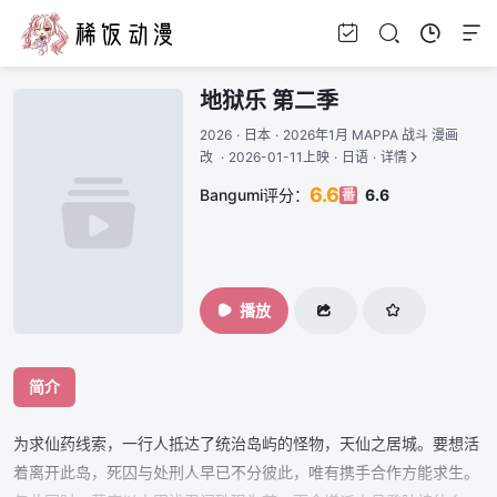
地狱乐 第二季
2026
·
日本
·
2026年1月 MAPPA 战斗 漫画
改
·
2026-01-11上映
·
日语
·
详情
6.6
Bangumi评分：
6.6
番
播放
简介
为求仙药线索，一行人抵达了统治岛屿的怪物，天仙之居城。要想活
着离开此岛，死囚与处刑人早已不分彼此，唯有携手合作方能求生。