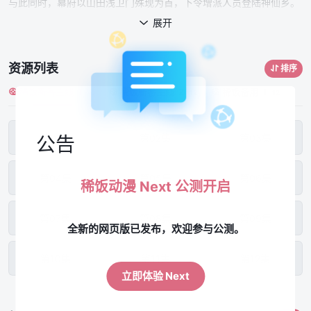
与此同时，幕府以山田浅卫门殊现为首，下令增派人员登陆神仙乡。
其中，竟还有与画眉丸渊源匪浅的石隐众身影……画眉丸等人原想尽
展开

快寻得仙药逃离孤岛，天仙们却挡在了他们面前。围绕仙药的争夺，
就此演变为人类与天仙的全面对决！
资源列表
排序
稀饭新番主线-1
稀饭新番主线-2
稀饭备用-1
12
12
12
第01集
第02集
第03集
公告
第04集
第05集
第06集
稀饭动漫 Next 公测开启
第07集
第08集
第09集
全新的网页版已发布，欢迎参与公测。
第10集
第11集
第12集
立即体验 Next