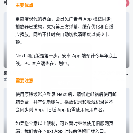
相关作品
更多
主要优点
更简洁现代的界面，会员免广告与 App 权益同步；
播放器已重构，支持第三方弹幕、缓存优化和自适
应播放，网络不佳时会自动切换清晰度以减少卡
顿。
App体验更佳
Next 网页版是第一步，安卓 App 端预计今年年底上
线，PC 客户端也在计划中。
已完结
已完结
已完结
立即下载
幕末替身传说
回转企鹅罐
身为悲剧始作俑者的最强邪恶BOSS女王为民竭心尽力。 第二季
武士统治日本的时代…… 为维护京都治安而活动的新选组，被杂面鬼一手所消灭，只剩下了一个人。 ——被选为新选组成员替身的是七名罪人 同样被杂面鬼杀死父母的一番星，作为局长近藤勇的替身，一边成为替身
幾原邦彦所监督的原创动画，以高仓家的三兄妹——双子兄弟高仓冠叶和高仓晶马，以及体弱多病的妹妹高仓阳毬为中心展开的故事。 某天兄弟二人带着时日无多的妹妹去水族馆游玩，久未外出的阳毬在人群中忽然倒下气绝
「要是……我成了最差劲的女王，记得杀了我喔。」 普莱朵·罗耶尔·艾比是一位八岁的公主。她察觉到自己前世是个出生在日本普通家庭，随处可见的平凡少女。而现在的她则是女性向游戏中作恶多端的最后头目女王……
需要注意
我知道了
使用原稀饭账户登录 Next 后，请绑定邮箱后使用邮
箱登录，并牢记新账号。播放记录和收藏记录暂不
会同步到 App，旧版 App 仍需使用原用户名。
如果您介意以上限制，可以暂时继续使用旧版网页
端；我们会在 Next App 上线前保留旧版入口。