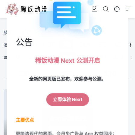
连载新番
完结旧番
剧场版
美漫
频道
公告
战斗
治愈
奇幻
日常
青春
乙女向
悬疑
后宫
科
类型
19
2018
2017
2016
2015
2014
2013
2012
2
年份
稀饭动漫 Next 公测开启
按最新
按最热
按评分
全新的网页版已发布，欢迎参与公测。
立即体验 Next
App体验更佳
主要优点
立即下载
更简洁现代的界面，会员免广告与 App 权益同步；