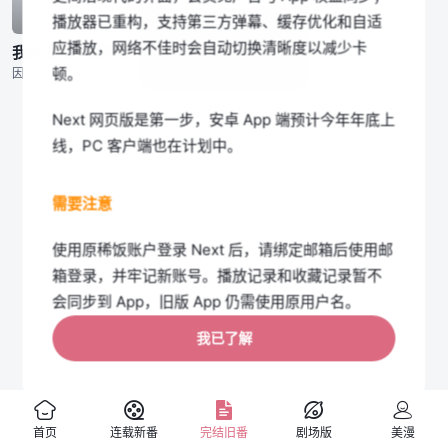
播放器已重构，支持第三方弹幕、缓存优化和自适
第集
我知道了
应播放，网络不佳时会自动切换清晰度以减少卡
我的青春恋爱物语果然有问题 续
顿。
因过去的心理阴影而以独自的别扭思考回路讴歌着“独自生活”的比企谷八幡，由于意外的事件而被生活指导担当教师平冢静带去“侍奉部”并加入其中。他和同社团所属的令人窒息的完美美少女·雪之下雪乃，以及班级上位阶
没有更多了
Next 网页版是第一步，安卓 App 端预计今年年底上
线，PC 客户端也在计划中。
需要注意
使用原稀饭账户登录 Next 后，请绑定邮箱后使用邮
箱登录，并牢记新账号。播放记录和收藏记录暂不
会同步到 App，旧版 App 仍需使用原用户名。
我已了解
如果您介意以上限制，可以暂时继续使用旧版网页
端；我们会在 Next App 上线前保留旧版入口。
首页
连载新番
完结旧番
剧场版
美漫
旧版公告