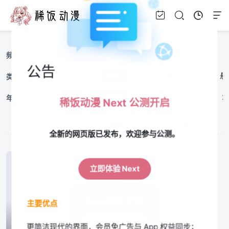
连载新番
完结旧番
剧场版
美漫
频道
公告
漫改
校园
战斗
治愈
奇幻
日常
青春
乙女向
悬
类型
19
2018
2017
2016
2015
2014
2013
2012
2
年份
稀饭动漫 Next 公测开启
按最新
按最热
按评分
全新的网页版已发布，欢迎参与公测。
立即体验 Next
App体验更佳
主要优点
立即下载
更简洁现代的界面，会员免广告与 App 权益同步；