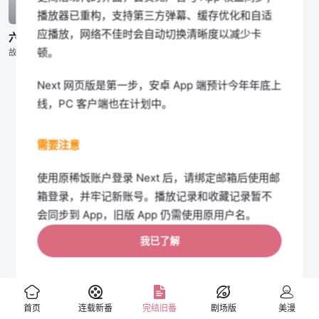
播放器已重构，支持第三方弹幕、缓存优化和自适
第集
第集
我知道了
应播放，网络不佳时会自动切换清晰度以减少卡
六花的勇者
GATE 奇幻自卫队
顿。
故事讲述当“魔神”自暗黑深渊苏醒，命运之神将会挑选出六名勇者，授与其拯救世界的力量。自称地表最强的少年亚德雷，获选为六位“六花勇者”之一，并前往战地阻止魔神复活。然而不知为何，在约定之地集结的却有七位
20XX年8月，东京的银座突然打开了‘门’（ゲート）并从中出现了大量的怪物及仿若中世纪欧洲的骑士组成的军队，杀死了大量的平民，后称此事件为“银座事件”。 在事件发生后的七天，击败敌方军队并顺利攻占异
没有更多了
Next 网页版是第一步，安卓 App 端预计今年年底上
线，PC 客户端也在计划中。
需要注意
使用原稀饭账户登录 Next 后，请绑定邮箱后使用邮
箱登录，并牢记新账号。播放记录和收藏记录暂不
会同步到 App，旧版 App 仍需使用原用户名。
我已了解
如果您介意以上限制，可以暂时继续使用旧版网页
端；我们会在 Next App 上线前保留旧版入口。
首页
连载新番
完结旧番
剧场版
美漫
旧版公告