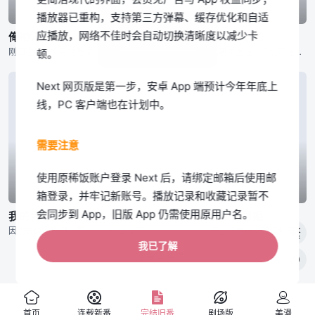
播放器已重构，支持第三方弹幕、缓存优化和自适
第集
第集
第集
应播放，网络不佳时会自动切换清晰度以减少卡
我知道了
俺物语!!
元气少女缘结神◎
可塑性记忆
刚田猛男是个身材魁梧、个性耿直的高中一年级学生。虽然他深受男生们的爱戴，但他喜欢上的女生，却全都喜欢上他的儿时玩伴˙砂川。某天早上，在搭乘电车上学的途中，猛男从痴汉手中拯救了一名可爱的女孩˙大和，擅长
ミカゲ社の土地神としてはまだまだ未熟な奈々生のもとに、ある日风神の乙比古が访ねてくる。全国の神々が集まる&quot;神议り&quot;に招かれた奈々生は、ミカゲの居所を知る好机と考え巴卫のために参加を
故事发生在一个比现在的科学要进步的世界。18岁的水柿司高考失败，多亏父母找关系得以进入世界大企业SAI社工作。SAI社是制造管理拥有感情的人形智能机器人（通称：Giftia）的企业，司在其中被安排到终
顿。
Next 网页版是第一步，安卓 App 端预计今年年底上
线，PC 客户端也在计划中。
需要注意
使用原稀饭账户登录 Next 后，请绑定邮箱后使用邮
箱登录，并牢记新账号。播放记录和收藏记录暂不
第集
第集
第集
会同步到 App，旧版 App 仍需使用原用户名。
我的青春恋爱物语果然有问题 续
伪恋：
赤发白雪姬
因过去的心理阴影而以独自的别扭思考回路讴歌着“独自生活”的比企谷八幡，由于意外的事件而被生活指导担当教师平冢静带去“侍奉部”并加入其中。他和同社团所属的令人窒息的完美美少女·雪之下雪乃，以及班级上位阶
杉山延寛,,,
天生拥有一头如红频果般美丽发色的少女，白雪，因为这样的稀有发色而被恶名昭彰的拉冀王子看上，打算强行纳她为爱妾。感到困扰的白雪决定离开自己的国家，并在邻国克拉利涅斯的森林之中，遇到了一名少年，千。 在
繁
如果您介意以上限制，可以暂时继续使用旧版网页
我已了解
没有更多了

端；我们会在 Next App 上线前保留旧版入口。
旧版公告
首页
连载新番
完结旧番
剧场版
美漫