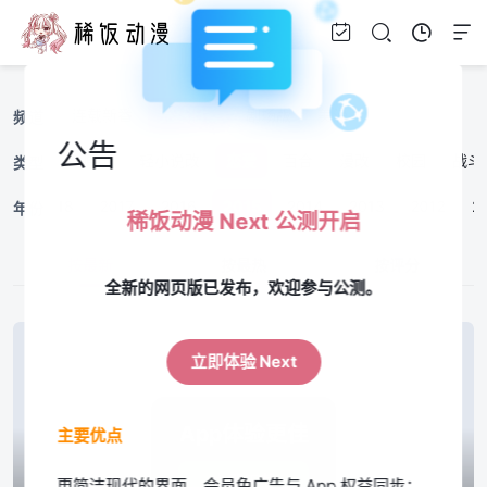
连载新番
完结旧番
剧场版
美漫
频道
公告
搞笑
原创
轻小说改
恋爱
百合
漫改
校园
战斗
类型
19
2018
2017
2016
2015
2014
2013
2012
2
年份
稀饭动漫 Next 公测开启
按最新
按最热
按评分
全新的网页版已发布，欢迎参与公测。
立即体验 Next
App体验更佳
主要优点
立即下载
更简洁现代的界面，会员免广告与 App 权益同步；