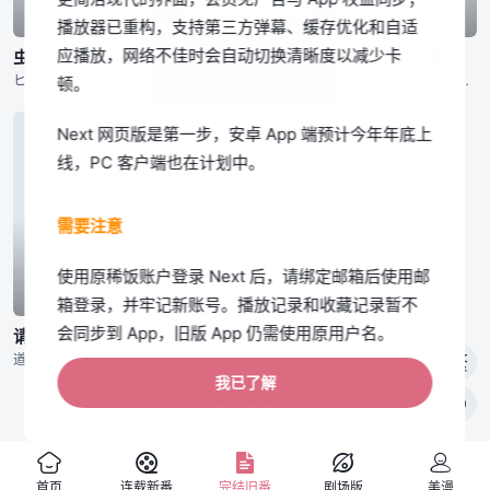
播放器已重构，支持第三方弹幕、缓存优化和自适
第集
第集
第集
应播放，网络不佳时会自动切换清晰度以减少卡
我知道了
虫师 特别篇 铃之雫
悠哉日常大王 Repeat
玉响～毕业写真～
ヒトから生まれ、ヒトとは成れぬ事を定められたモノが在った。 摩灭しゆく心に灯るは无数の光——己を取り巻く総ての生命という辉き。 往くべき処を悟るモノ、还るべき温もりを示す者。 其々が其々の”生”
「旭丘分校」只有5名学生。 虽然年纪和性格都不相同，一起赏花，一起在河边玩耍，一起挖白薯，一起挖雪洞…… 一起度过春夏秋冬，享受着田间生活。 虽然在平淡的生活中可能并未察觉，不知不觉中，一起欢笑
这年春天，枫、薰、乃理惠、麻音四人升入高中三年级。在加奈惠学姐毕业之后，有两名学妹加入了摄影部。加入了新的伙伴的同时，大家仍然过着和以前没什么不同的喧闹的每一天。但四个人在大约一年后就要面临毕业，心中
顿。
Next 网页版是第一步，安卓 App 端预计今年年底上
线，PC 客户端也在计划中。
需要注意
使用原稀饭账户登录 Next 后，请绑定邮箱后使用邮
箱登录，并牢记新账号。播放记录和收藏记录暂不
第集
第集
会同步到 App，旧版 App 仍需使用原用户名。
请问您今天要来点兔子吗？？
水星领航员 The AVVENIRE
道に迷って喫茶ラビットハウスにやってきたココア。 実は、そこが彼女が住み込むことになっていた喫茶店で…。 ちっちゃくてクールなチノ、军人気质なリゼ、おっとり和风な千夜、気品あふれる庶民派のシャロと
TVアニメ放送开始10周年记念プロジェクト『苍のカーテンコール』のひとつとしてスタート 9月26日(土)に公开される『ARIA The AVVENIRE』は过去にアニメ化されなかった原作からの２
繁
如果您介意以上限制，可以暂时继续使用旧版网页
我已了解
没有更多了

端；我们会在 Next App 上线前保留旧版入口。
旧版公告
首页
连载新番
完结旧番
剧场版
美漫