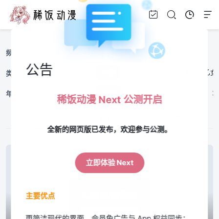
连载新番
完结旧番
剧场版
美漫
频道
公告
百合
漫改
校园
战斗
治愈
奇幻
日常
青春
乙女
类型
19
2018
2017
2016
2015
2014
2013
2012
2
年份
稀饭动漫 Next 公测开启
按最新
按最热
按评分
全新的网页版已发布，欢迎参与公测。
立即体验 Next
App体验更佳
主要优点
立即下载
更简洁现代的界面，会员免广告与 App 权益同步；