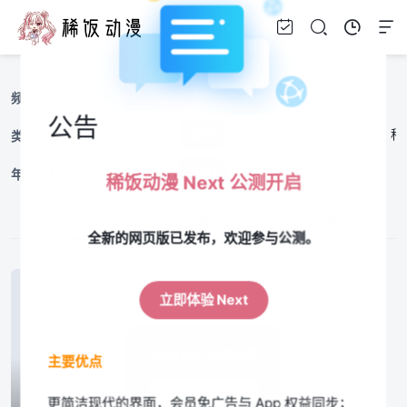
连载新番
完结旧番
剧场版
美漫
频道
公告
战斗
治愈
奇幻
日常
青春
乙女向
悬疑
后宫
科
类型
15
2014
2013
2012
2011
2010
2009
2008
2
年份
稀饭动漫 Next 公测开启
按最新
按最热
按评分
全新的网页版已发布，欢迎参与公测。
立即体验 Next
App体验更佳
主要优点
立即下载
更简洁现代的界面，会员免广告与 App 权益同步；