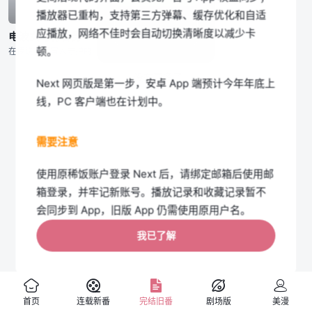
播放器已重构，支持第三方弹幕、缓存优化和自适
第集
我知道了
应播放，网络不佳时会自动切换清晰度以减少卡
电波女与青春男
顿。
在传说被宇宙人守护的小镇上，寄宿在姑母家的主人公・丹羽真。 等待他的是用被子卷起来的电波女！ 不但如此、“地球正遭窥伺啦”“自己继承宇宙人之血啦”言行举动也都是电波那玩意儿。 但说起学校的话，则
没有更多了
Next 网页版是第一步，安卓 App 端预计今年年底上
线，PC 客户端也在计划中。
需要注意
使用原稀饭账户登录 Next 后，请绑定邮箱后使用邮
箱登录，并牢记新账号。播放记录和收藏记录暂不
会同步到 App，旧版 App 仍需使用原用户名。
我已了解
如果您介意以上限制，可以暂时继续使用旧版网页
端；我们会在 Next App 上线前保留旧版入口。
首页
连载新番
完结旧番
剧场版
美漫
旧版公告