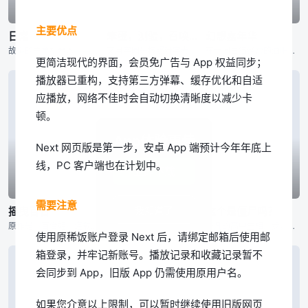
第集
第集
第集
主要优点
日常
笨蛋，测验，召唤兽2
幻想嘉年华
故事的主角机器人——东云名乃，一直憧憬成为一名普通的女生，却因为背上的发条而感到自卑，在被自称为博士的8岁萝莉胡乱改造之后，每次都无可奈何地感到自己与“普通女生”的距离越来越远了。除了萝莉博士外，故事
文月学园是按照升学考试的成绩严格分班。集中优等生的A班有着可调节后倾角度的斜靠椅和空调设备，成绩最差的F班只有破烂的矮饭桌和腐烂的榻榻米。F班学生吉井明久为了暗自憧憬的活力少女姫路瑞希，以F班的代表坂
在一间由猫经营的酒吧里，有一群猫在谈话。从他们的言谈之间可以隐约得知，一场可能会打破时空之间界限的狂凶之盛宴即将到来。 冬木市再度举行了让魔术师为之疯狂得“圣杯争霸战”，参与争夺的卫宫士郎、Sabe
更简洁现代的界面，会员免广告与 App 权益同步；
播放器已重构，支持第三方弹幕、缓存优化和自适
应播放，网络不佳时会自动切换清晰度以减少卡
顿。
App体验更佳
Next 网页版是第一步，安卓 App 端预计今年年底上
线，PC 客户端也在计划中。
立即下载
第集
第集
第集
需要注意
我知道了
摇曳百合
这个是僵尸吗？ OAD
这个是僵尸吗？
原作是《百合姫》连载中的百合漫画。 在七森中学的校园里，无所事事四人帮——女主角赤座灯里、暴走的岁纳京子、吐糟役的船见结衣，以及在人前会伪装成可爱女孩的吉川千夏，擅自把废了部的茶道社部室据为己用，并
小说单行本第8卷限定版同捆OAD（第一季第13话） 小说单行本第10卷限定版同捆OAD（第二季第0话） 漫画单行本第6卷限定版同捆OAD（第二季第11话）
平凡的高中生相川步，在莫名其妙的因缘下被卷入震惊社会的连环杀人案身亡，但他竟然死而复生了。原来在事件发生之前与步偶然邂逅的死灵法师“优”，将他变成了不死身而复活。再加上来自魔法世界的少女战士春奈，与另
使用原稀饭账户登录 Next 后，请绑定邮箱后使用邮
箱登录，并牢记新账号。播放记录和收藏记录暂不
会同步到 App，旧版 App 仍需使用原用户名。
如果您介意以上限制，可以暂时继续使用旧版网页