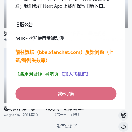
端；我们会在 Next App 上线前保留旧版入口。
旧版公告
第集
第集
第集
腹黑妹妹控兄记
恶魔阿萨谢尔在召唤你
恶魔奶爸
hello~欢迎使用稀饭动漫！
由漫画家草野红壱所创作的网上漫画「お兄ちゃんのことなんかぜんぜん好きじゃないんだからねっ!!」，直译为「我才不会喜欢上像哥哥这样的人呢，一点都不喜欢！！」，因为名字实在太长而且又不能充份表达这部作品的
芥边侦探事务所，最强的无敌恶魔使芥边以及工读生助手佐隈，依照委托人的要求，召唤出恶魔来执行被委托案件。 然而，召唤出来的恶魔虽然每个都赫赫有名，但每个却也都有着奇妙的中二病性格，让每次的案件都不是这
由田村隆平所创作，并夺得了第四回金未来杯奖的漫画作品「恶魔奶爸」，在故事当中加插了大量的恶搞，加上超爆笑的人设及剧情，不仅使「恶魔奶爸」在短时间内取得了高人气成为Jump的超新星，也使「恶魔奶爸」很快
前往饭坛（bbs.xfanchat.com）反馈问题（上
新/番剧失效等）
《备用网址1》
导航页
《加入飞机群》
我已了解
第集
第集
迷糊餐厅 第二季
超元气三姐妹 增量中！
wagnaria，2011年10月，再开业！ 官网地址：http://www.wagnaria.com/
《超元气三姐妹》近日正式确定了第二季的开播，第二季题目确定为《超元气三姐妹 增量中！》，将于2011年1月开始放送。 《超元气三姐妹》改编自连载于《周刊少年Champion》的樱井纪雄老师的
繁
没有更多了
