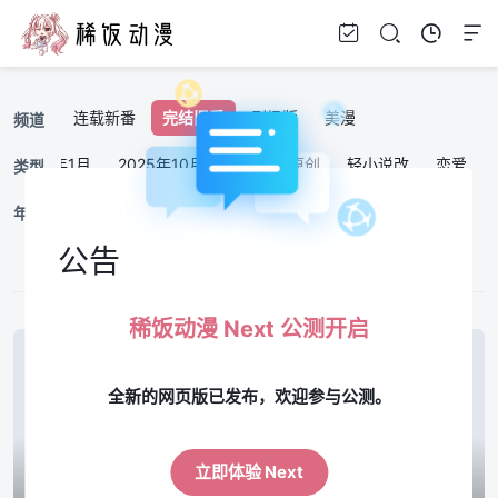
连载新番
完结旧番
剧场版
美漫
频道
2026年1月
2025年10月
搞笑
原创
轻小说改
恋爱
类型
15
2014
2013
2012
2011
2010
2009
2008
2
年份
公告
按最新
按最热
按评分
稀饭动漫 Next 公测开启
全新的网页版已发布，欢迎参与公测。
立即体验 Next