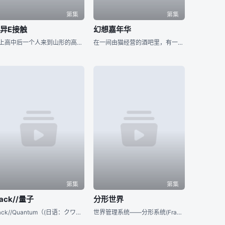
第集
第集
异E接触
幻想嘉年华
升上高中后一个人来到山形的高中生筒井雪隆住进了学生附近的宿舍，却发自己的租处已被入侵，里面有个自称自己是外星人的失忆男子。本来打算将他赶出去，但是在同情心及对方的说服下开始相信他是外星人并和他同居。安
在一间由猫经营的酒吧里，有一群猫在谈话。从他们的言谈之间可以隐约得知，一场可能会打破时空之间界限的狂凶之盛宴即将到来。 冬木市再度举行了让魔术师为之疯狂得“圣杯争霸战”，参与争夺的卫宫士郎、Sabe
第集
第集
hack//量子
分形世界
.hack//Quantum（(日语：クワンタム），是继2003年动画.hack//黄昏的腕轮传说和2006年动画.hack//Roots后的OVA动画，.hack//Link的2年后（2022 年）
世界管理系统——分形系统(Fractal System)使人类摆脱了工作的烦恼，踏入乐园世纪。 千年之后的未来，已经没有人能够解析这个系统。然而大多数的人相信，只要分形系统持续运作，就能维持人类恒久