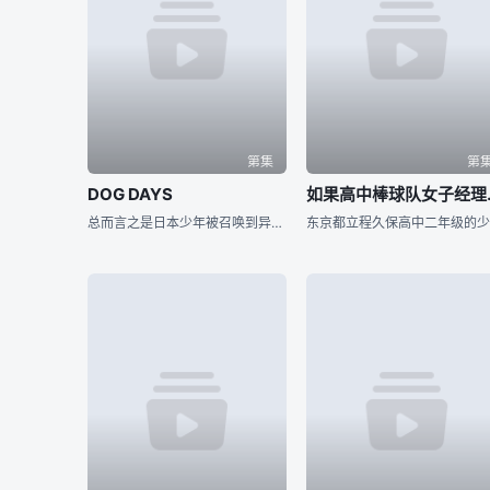
第集
第
DOG DAYS
如果高中
总而言之是日本少年被召唤到异世界的兽耳王国成为勇士的故事。 国同士の「戦」が频繁に行われる世界「フロニャルド」。 隣国・ガレット狮子団领国からの侵略戦争を受けるビスコッティ共和国。 ガレット