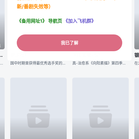
新/番剧失效等）
《备用网址1》
导航页
《加入飞机群》
我已了解
集
第集
第集
棒球队女子经理读了彼得·德鲁克
萝球社！
向阳素描×SP
银
东京都立程久保高中二年级的少女川岛南，去看住院的好友宫田夕纪，决定代替已住院的夕纪，帮忙加入棒球部当经理。其个人宣言鲁莽，她一心想带着棒球部打进甲子园。但平日全是看而不做，不知怎样才好时，在书店内误拿
国中时期曾获得最优秀选手奖的男主角长谷川昴，因为篮球社社长的关系而使他在高中的篮球活动被禁止，正当他灰心之际，他那在国小当老师的阿姨篁美星介绍他到私立慧心学园初等部教萝莉打篮球。 于是就这样，被半强
真-治愈系《向阳素描》第四季预热用OVA