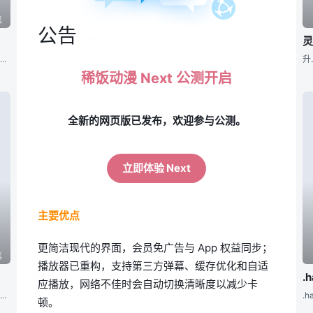
集
第集
第集
公告
来自虞美人之坡
TIGER & BUNNY
灵
文月学园是按照升学考试的成绩严格分班。集中优等生的A班有着可调节后倾角度的斜靠椅和空调设备，成绩最差的F班只有破烂的矮饭桌和腐烂的榻榻米。F班学生吉井明久为了暗自憧憬的活力少女姫路瑞希，以F班的代表坂
1963年，日本横滨。在可以望见海港的小山丘上，松崎家的三姐弟居住于此。她们的父亲亡故，母亲又忙于工作，16岁的长女松崎海不仅肩负起照顾弟弟妹妹的重任，还要负责照料寄宿于家中的客人们的起居。每天早晨，
日升社新作原创动画，由知名漫画家桂正和负责角色原案，而监督是曾执导过《鸦-KARAS-》的佐藤敬一。 故事以架空的高度现代化都市Stern Bild为舞台，聚集了各方种族的这里，也有被称为“NEXT
稀饭动漫 Next 公测开启
全新的网页版已发布，欢迎参与公测。
立即体验 Next
主要优点
更简洁现代的界面，会员免广告与 App 权益同步；
集
第集
第集
播放器已重构，支持第三方弹幕、缓存优化和自适
A频道
猎人
.
应播放，网络不佳时会自动切换清晰度以减少卡
自少便认识的四位少年，有冷酷的双胞胎哥哥浅羽悠太、脱线的双胞胎弟弟浅羽佑希、学年首位的优等生班长冢原要、长着一张女生脸，个性温和的松冈春，这四名少年自少便组成一个属于他们的圈子，常常也因为一些很小或常
A-Channel是黒田bb的四格漫画原作，于芳文社的月刊雑誌『まんがタイムきららCarat』2008年12月号起开始连载。 故事以四个女高中生为中心，描述个性不同的四人在日常生活中所发生的搞笑事情
名(坑)作重制。 主人公小杰自小在鲸鱼岛长大，直到9岁那一年，在森林里被一个青年男子搭救，从他口中小杰得知自己的父亲还活着且职业是猎人。于是小杰决定成为猎人，从这里开始找寻他父亲的踪迹。靠这样一种信
顿。