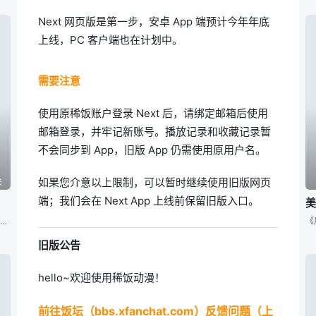
Next 网页版是第一步，安卓 App 端预计今年年底
上线，PC 客户端也在计划中。
需要注意
使用原稀饭账户登录 Next 后，请绑定邮箱后使用
邮箱登录，并牢记新账号。播放记录和收藏记录暂
不会同步到 App，旧版 App 仍需使用原用户名。
如果您介意以上限制，可以暂时继续使用旧版网页
集
第集
第集
端；我们会在 Next App 上线前保留旧版入口。
命运石之门
未来都市NO.6
舞台是都市市中心附近的地方。描写著普通的高中生藤岛鸣海与僱主侦探爱丽丝、与她的助手尼特族们活跃的故事。故事当中有些描写了现实中暴力集团、与毒品等事件。同时也是描写尼特族青少年有点不堪、有点可笑，又带著
&nbsp; &nbsp; &nbsp; 故事发生在「CHAOS;HEAD」的“涩谷崩坏”事件一年半之后的世界，而舞台则从涩谷转移到了秋叶原。主角冈部伦太郎是一位深度中二病的大学生，时常幻想自己身肩重
NO.6为あさのあつこ（浅野敦子）原作的近未来科幻轻小说，时间设定在2013年，NO.6是没有犯罪、没有灾害，也没有疾病的未来理想都市，在这里，只要是天赋杰出的人，就能拥有最佳的教育环境和生活；而少年
旧版公告
hello~欢迎使用稀饭动漫！
前往饭坛（bbs.xfanchat.com）反馈问题（上