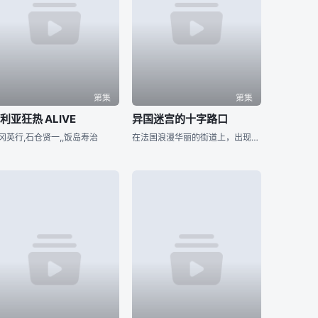
第集
第集
利亚狂热 ALIVE
异国迷宫的十字路口
冈英行,石仓贤一,,饭岛寿治
在法国浪漫华丽的街道上，出现了一个身着红色和服的黑发少女，她的身影与环境格格不入，却又散发着让人无法移开视线的魅力。 这名和服少女叫做汤音，从日本长崎远道而来的她希望能够在法国找到一份称心的工作。