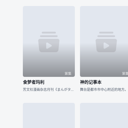
第集
第
食梦者玛利
神的记事本
芳文社漫画杂志月刊《まんがタイムきららForward》人气连载作品，讲述能看见他人梦境的高中生藤原梦路，某天遇到了从“幻界”徘徊到“现界”的少女玛莉。玛莉因为一些事故而导致了失忆而被逼留在“现界”。梦