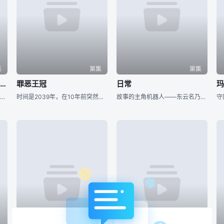
集
第集
第集
只有神知道的世界 四人与偶像
罪恶王冠
日常
玛
ＴＶアニメの后の世界を描いた完全新作ＯＶＡがコミックス１４巻に付いてくる!! 新たなＯＰ、ＥＤを携えて桂马が、エルシィが大活跃!! 気になるストーリーは、かつて桂马が攻略した少女、ちひろが结成したガー
时间是2039年，在10年前突然爆发的“末日病毒”使日本陷入无政府的混乱状态，被跨国组织GHQ武力介入并统治。在日后被称为“失落圣诞”（Lost X&#39;mas）的此次事件之后，日本丧失了独立主权
故事的主角机器人——东云名乃，一直憧憬成为一名普通的女生，却因为背上的发条而感到自卑，在被自称为博士的8岁萝莉胡乱改造之后，每次都无可奈何地感到自己与“普通女生”的距离越来越远了。除了萝莉博士外，故事
守