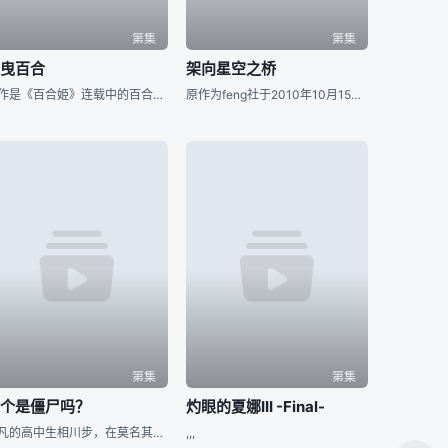
第集
第集
摇曳百合
架向星空之桥
原作是《百合姫》连载中的百合漫画。 在七森中学的校园里，无所事事四人帮——女主角赤座灯里、暴走的岁纳京子、吐糟役的船见结衣，以及在人前会伪装成可爱女孩的吉川千夏，擅自把废了部的茶道社部室据为己用，并
原作为feng社于2010年10月15日发行的18X Galgame，《望见青空之丘》及《夕阳染红的街道》的天空三部曲的完结篇。简单来讲是主人公星野一马为了弟弟的身体疗养，而搬入乡下的山比古町居住。在
第集
第集
这个是僵尸吗？
灼眼的夏娜III -Final-
平凡的高中生相川步，在莫名其妙的因缘下被卷入震惊社会的连环杀人案身亡，但他竟然死而复生了。原来在事件发生之前与步偶然邂逅的死灵法师“优”，将他变成了不死身而复活。再加上来自魔法世界的少女战士春奈，与另
,,,