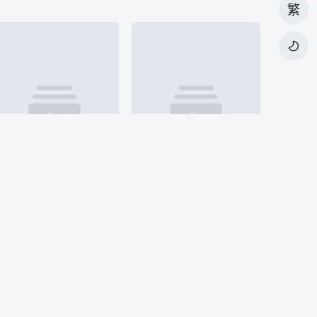
繁

第集
第集
花开伊吕波
滑头鬼之孙～千年魔京～
16岁少女松前绪花，平凡的日常生活在某天迎来了戏剧化的改变。 生于东京的她离开熟悉的环境，来到祖母所经营的拥有大正浪漫氛围的山间温泉旅馆——喜翠庄打工，展开了崭新的生活。 如同阳光下盛开的鲜花一般
有着四分之一滑头鬼血液的混血儿陆生带领奴良组，陆生为打败京都妖怪去远野修行，结识并得到了远野妖怪的帮助。然后奴良组赶往京都帮助花开院家的阴阳师重新布置结界，了解到羽衣狐是想生下鵺使安倍晴明复活，于是，