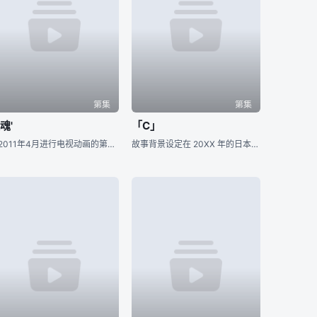
第集
第集
魂'
「C」
在2011年4月进行电视动画的第二期播放，集数承接第一期，从第202话开始。第二期动画标题做了小改动。以《银魂&#39;》做为新标题，即在原标题的魂字右上角加了一点。
故事背景设定在 20XX 年的日本，国家背负着巨大的财政赤字，被称为是经济崩坏、日本的末日。但是，某个叫做“Sovereign Wealth Fund”的新兴政府系金融机构，凭着成功运用政府资金，实现