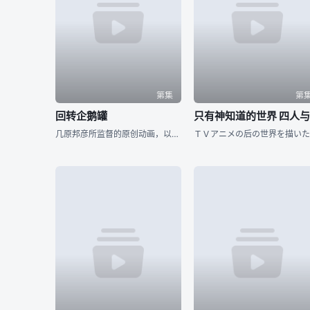
第集
第
回转企鹅罐
几原邦彦所监督的原创动画，以高仓家的三兄妹——双子兄弟高仓冠叶和高仓晶马，以及体弱多病的妹妹高仓阳毬为中心展开的故事。 某天兄弟二人带着时日无多的妹妹去水族馆游玩，久未外出的阳毬在人群中忽然倒下气绝