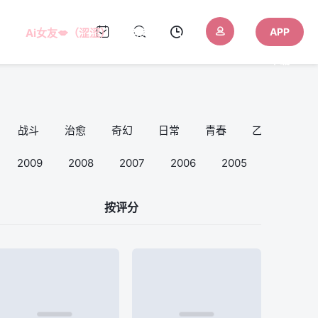
APP
Ai女友💋（涩涩）
AI色色
下载
战斗
治愈
奇幻
日常
青春
乙女向
2009
2008
2007
2006
2005
按评分