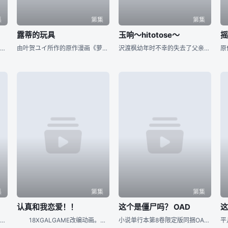
集
第集
第集
露蒂的玩具
玉响～hitotose～
高中生如月龙司由于父母远在海外过着平静的独居生活。但是，表姐英理子从国外回来后，他的生活就此发生了改变。与黑暗组织“毒牙”的接触、与谜之美少女萝丝的相遇。萝丝居然被判定为了传说中的红龙！而且，萝丝对理
由叶贺ユイ所作的原作漫画《萝黛的后宫玩具》（台湾角川代理发行），故事中以人类男性精气做为粮食的「梦魔族」后裔「亚斯塔萝黛公主（配音：钉宫理惠）」，虽然必须接触男生、却非常讨厌男孩子，不过为了一族的繁荣
沢渡枫幼年时不幸的失去了父亲，在悲痛中，坚强的她决定拾起父亲最爱的相机，通过摄影来完成对父亲的回忆和思念。在某一次拍摄中，枫偶然发现了一种名为“玉响”的光芒，为了捕捉这能够让人得到幸福的神迹，枫彻底的
集
第集
第集
认真和我恋爱！！
这个是僵尸吗？ OAD
青之驱魔师所写的世界由两个空间组成，并像镜般连为一体。人类居住的物质界为本作舞台，另外还有恶魔居住的虚无界。平常基本上无法接触或穿梭于两界之间。可是恶魔能凭依于相当的物质从而进入人类的世界。撒旦乃众魔
18XGALGAME改编动画。故事发生在关东南部的城市川神市。时间是从4月到11月，主人公直江大和与年少时结成的伙伴们一起就读于同一所学校——川神学园，由三男五女的伙伴一起演绎的学园闹剧开始了。五
小说单行本第8卷限定版同捆OAD（第一季第13话） 小说单行本第10卷限定版同捆OAD（第二季第0话） 漫画单行本第6卷限定版同捆OAD（第二季第11话）