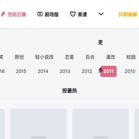

完结旧番
剧场版
美漫
抖阴破解
更
笑
原创
轻小说改
恋爱
百合
漫改
校园
多
16
2015
2014
2013
2012
2011
2010
按最热