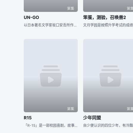
第集
第
UN-GO
笨蛋，测验，召唤兽2
以日本著名文学家坂口安吾所作《明治开化安吾捕物帖》为蓝本，将这部时代剧作品放置在近未来舞台大胆重现的原创作品，讲述侦探二人组：被称为最后的名侦探的结城新十郎，以及他的搭档——不可思议的美少年因果的故事
第集
第
R15
少年同盟
「R-15」是一部校园喜剧，故事的舞台为以云集天才为宗旨的“私立闪学园”，讲述15岁的主角芥川丈途于学园里引起的一切误会、搞笑及糟糕事。正所谓天生我才必有用，每个人只要努力就一定能够找到属于自己的才能