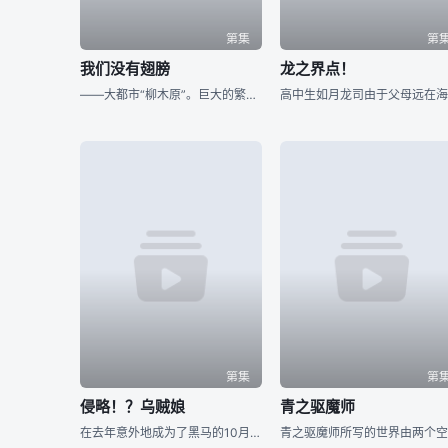
第集
第
我们没有翅膀
龙之界点！
——大都市“柳木原”。巨大的繁华街道。 ——冬季。抬头，映入眼帘便是毫无表情的纯白天空。 逃避现实的学生羽田隆；贫困自由业者千岁鹫介；还有无业游民成田隼人。 各自怀抱着不同烦恼的年轻
第集
第
侵略！？乌贼娘
青之驱魔师
在去年意外地成为了黑马的10月番作品「侵略！乌贼娘」，凭著对陆上生活无知，又有少许自负，但又非常聪明的乌贼娘，自播出以来人气便急剧上升。虽然乌贼娘只播放了短短的一季，但让我们体验了她那萌点之后，实在太