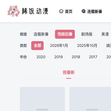
首页
连载新番
连载新番
完结旧番
剧场版
美漫
频道
全部
2026年1月
2025年10月
搞
类型
2022
2021
2020
2019
2018
2017
20
年份
按最新