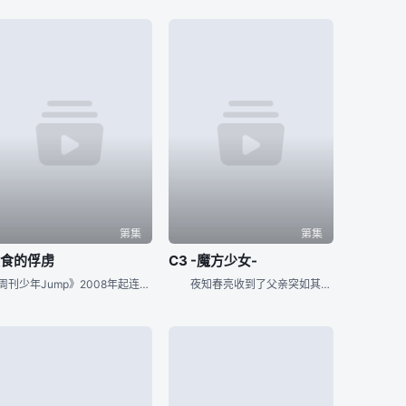
第集
第集
美食的俘虏
C3 -魔方少女-
《周刊少年Jump》2008年起连载中的人气漫画，是一部以“美食”为主的漫画作品，美食四天王之一的特瑞科为了完成自己的全餐菜单，踏上了寻找珍奇美食的旅程。 CAST トリコ：置鮎龙太郎 小松：朴璐
夜知春亮收到了父亲突如其来自国外寄回家的宅配，那是一个非常重的神秘黑色立方体。感到疑惑的春亮，虽然隐约觉得有麻烦的事要发生，但还是漫不在意地将其搁置不管。 ——就在当晚，睡醒的春亮听到了可疑