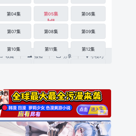
第04集
第05集
第06集
第07集
第08集
第09集
第10集
第11集
第12集




收藏
报错
分享
小技巧
第13集
第14集
第15集
第16集
第17集
第18集