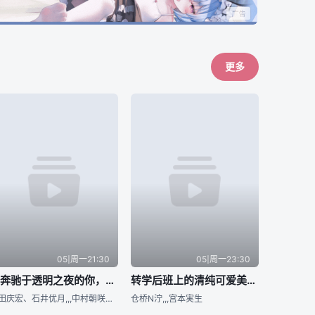
更多
05|周一21:30
05|周一23:30
与奔驰于透明之夜的你，谈一场看不见的恋爱。
转学后班上的清纯可爱美少女，竟是小时候玩在一起的哥们儿
泽田庆宏、石井优月,,,中村朝咲；美术监修：増山修
仓桥N泞,,,宫本実生