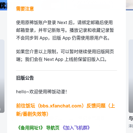
需要注意
使用原稀饭账户登录 Next 后，请绑定邮箱后使用
邮箱登录，并牢记新账号。播放记录和收藏记录暂
不会同步到 App，旧版 App 仍需使用原用户名。
如果您介意以上限制，可以暂时继续使用旧版网页
端；我们会在 Next App 上线前保留旧版入口。
旧版公告
hello~欢迎使用稀饭动漫！
前往饭坛（bbs.xfanchat.com）反馈问题（上
0
05|周二21:30
05|周日22:30
新/番剧失效等）
拯救替身千金的是冷酷无情冰之王子的爱
二十世纪电气目录
,,,
冈村公平,,,高山真绪
《备用网址1》
导航页
《加入飞机群》