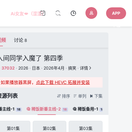
APP
Ai女友💋（涩涩）
AI色色
下载
视频
讨论
8
入间同学入魔了 第四季
37032
·
2026
·
日本
·
2026年4月
·
搞笑
·
详情


如果播放器黑屏，
点此下载 HEVC 拓展并安装
资源列表
排序
单列
下集



主线-1
稀饭新番主线-2
稀饭备用-1


18
18
18
第01集
第02集
第03集