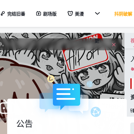
钟。

完结旧番
剧场版
美漫
抖阴破解
度
路。
更
钟。
度
多
稀饭新番


公告