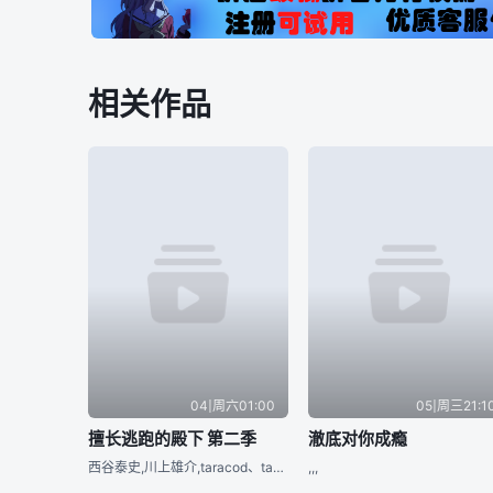
相关作品
04|周六01:00
05|周三21:1
擅长逃跑的殿下 第二季
澈底对你成瘾
西谷泰史,川上雄介,taracod、takao,小岛あゆみ
,,,