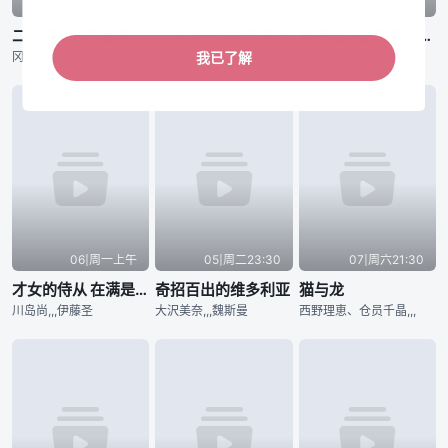
06|周日22:30
05|周一21:30
05|周一23:30
二十世纪电气目录
与奔驰于透明之夜的你，谈一场看不见的恋爱。
转学后班上的清纯可爱美少女，竟是小时候玩在一起的哥们儿
冈村公平,,,高山真绪
泽田庆宏、石井优月,,,中村朝咲；美术监修：増山修
仓桥N泞,,,宫本実生
我已了解
06|周一上午
05|周二23:30
07|周六21:30
才女的侍从 在满是高岭之花的贵族学校暗中照顾（毫无生活自理能力的）学院第一大小姐
奇招百出的维多利亚
猫与龙
川岛尚,,,伊藤圣
大沢美奈,,,魏斯曼
西野理恵、仓员千晶,,,