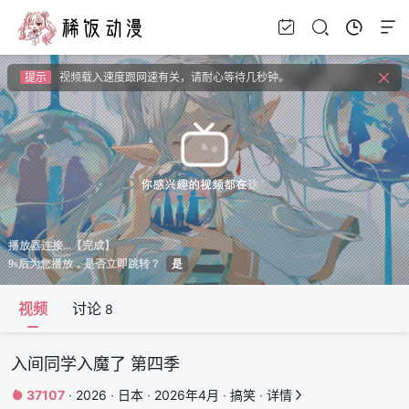
提示
如果无法播放请安装HEVC拓展，具体请百度
提示
如果加载失败请重新刷新页面，或者切换线路。
提示
视频载入速度跟网速有关，请耐心等待几秒钟。
提示
如果无法播放请安装HEVC拓展，具体请百度
视频
讨论
8
入间同学入魔了 第四季
37107
·
2026
·
日本
·
2026年4月
·
搞笑
·
详情

