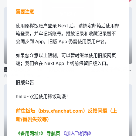
需要注意
我知道了
使用原稀饭账户登录 Next 后，请绑定邮箱后使用邮
箱登录，并牢记新账号。播放记录和收藏记录暂不
会同步到 App，旧版 App 仍需使用原用户名。
如果您介意以上限制，可以暂时继续使用旧版网页
04|周六01:00
05|周三21:10
05|周二21:30
端；我们会在 Next App 上线前保留旧版入口。
擅长逃跑的殿下 第二季
澈底对你成瘾
拯救替身千金的是冷酷无情冰之王子的爱
西谷泰史,川上雄介,taracod、takao,小岛あゆみ
,,,
,,,
旧版公告
hello~欢迎使用稀饭动漫！
前往饭坛（bbs.xfanchat.com）反馈问题（上
新/番剧失效等）
《备用网址1》
导航页
《加入飞机群》