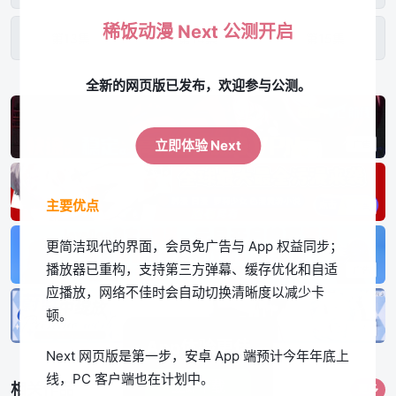
稀饭动漫 Next 公测开启
第13集
第14集
第15集
全新的网页版已发布，欢迎参与公测。
第16集
第17集
第18集
立即体验 Next
主要优点
更简洁现代的界面，会员免广告与 App 权益同步；
播放器已重构，支持第三方弹幕、缓存优化和自适
应播放，网络不佳时会自动切换清晰度以减少卡
顿。
App体验更佳
Next 网页版是第一步，安卓 App 端预计今年年底上
线，PC 客户端也在计划中。
立即下载
相关作品
更多