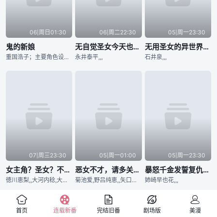
06|周日01:30
06|周二22:30
05|周一23:30
鬼的新娘
无自觉圣女今天也无意识地释放力量
无用圣女的异世界美食之旅 凭借隐藏技能召唤露营车
重国浩子；主要角色设定：田中日香里,,,
永井泰平,,,
石井泉,,,
07|周三23:30
05|周一01:00
05|周一23:30
女主角？圣女？不，我是杂役女仆（自豪）！
恶女不才，请多关照 ～雏宫蝶鼠换身传～
暴怒千金发誓复仇。～凭借魔导书之力打垮祖国～
徳川恵梨,,大河内稔,大河内稔
菊池爱,野吕纯恵,,矢口圣奈 (studio Pablo)
姉崎早也花,,,
首页
连载新番
完结旧番
剧场版
美漫