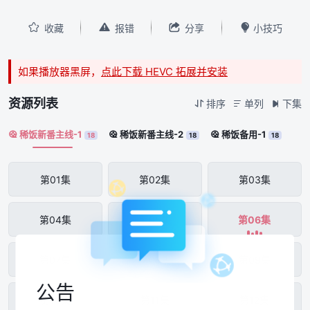




收藏
报错
分享
小技巧
如果播放器黑屏，
点此下载 HEVC 拓展并安装
资源列表
排序
单列
下集



稀饭新番主线-1
稀饭新番主线-2
稀饭备用-1



18
18
18
第01集
第02集
第03集
第04集
第05集
第06集
第07集
第08集
第09集
公告
第10集
第11集
第12集