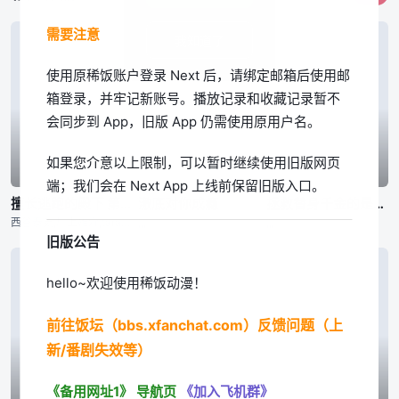
需要注意
我知道了
使用原稀饭账户登录 Next 后，请绑定邮箱后使用邮
箱登录，并牢记新账号。播放记录和收藏记录暂不
会同步到 App，旧版 App 仍需使用原用户名。
如果您介意以上限制，可以暂时继续使用旧版网页
03|周六01:00
05|周三21:10
05|周二21:30
端；我们会在 Next App 上线前保留旧版入口。
擅长逃跑的殿下 第二季
澈底对你成瘾
拯救替身千金的是冷酷无情冰之王子的爱
西谷泰史,川上雄介,taracod、takao,小岛あゆみ
,,,
,,,
旧版公告
hello~欢迎使用稀饭动漫！
前往饭坛（bbs.xfanchat.com）反馈问题（上
新/番剧失效等）
《备用网址1》
导航页
《加入飞机群》