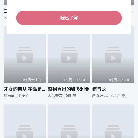
05|周日22:30
05|周一21:30
05|周一23:30
二十世纪电气目录
与奔驰于透明之夜的你，谈一场看不见的恋爱。
转学后班上的清纯可爱美少女，竟是小时候玩在一起的哥们儿
冈村公平,,,高山真绪
泽田庆宏、石井优月,,,中村朝咲；美术监修：増山修
仓桥N泞,,,宫本実生
我已了解
05|周一上午
05|周二23:30
06|周六21:30
才女的侍从 在满是高岭之花的贵族学校暗中照顾（毫无生活自理能力的）学院第一大小姐
奇招百出的维多利亚
猫与龙
川岛尚,,,伊藤圣
大沢美奈,,,魏斯曼
西野理恵、仓员千晶,,,