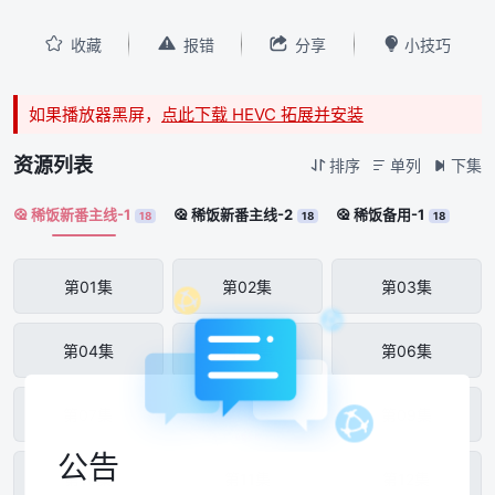




收藏
报错
分享
小技巧
如果播放器黑屏，
点此下载 HEVC 拓展并安装
资源列表
排序
单列
下集



稀饭新番主线-1
稀饭新番主线-2
稀饭备用-1



18
18
18
第01集
第02集
第03集
第04集
第05集
第06集
第07集
第08集
第09集
公告
第10集
第11集
第12集