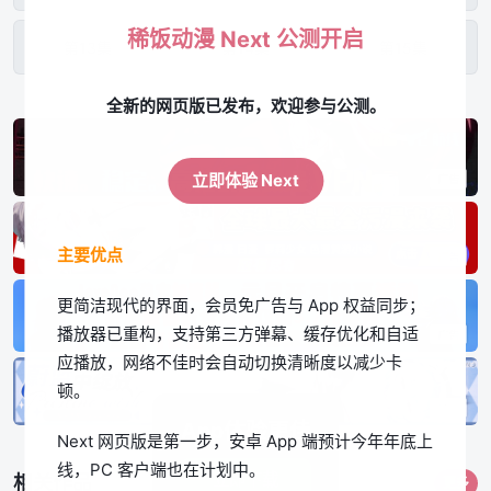
稀饭动漫 Next 公测开启
第13集
第14集
第15集
全新的网页版已发布，欢迎参与公测。
第16集
第17集
第18集
立即体验 Next
主要优点
更简洁现代的界面，会员免广告与 App 权益同步；
播放器已重构，支持第三方弹幕、缓存优化和自适
应播放，网络不佳时会自动切换清晰度以减少卡
顿。
App体验更佳
Next 网页版是第一步，安卓 App 端预计今年年底上
线，PC 客户端也在计划中。
立即下载
相关作品
更多