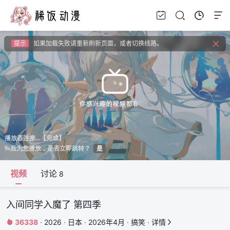
提示
视频载入速度跟网速有关，请耐心等待几秒钟。
提示
如果无法播放请安装HEVC拓展，具体请百度
提示
如果加载失败请重新刷新页面，或者切换线路。
提示
视频载入速度跟网速有关，请耐心等待几秒钟。
提示
如果无法播放请安装HEVC拓展，具体请百度
视频
讨论
8
入间同学入魔了 第四季
36338
·
2026
·
日本
·
2026年4月
·
搞笑
·
详情

