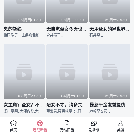
05|周日01:30
06|周二22:30
05|周一23:30
鬼的新娘
无自觉圣女今天也无意识地释放力量
无用圣女的异世界美食之旅 凭借隐藏技能召唤露营车
重国浩子；主要角色设定：田中日香里,,,
永井泰平,,,
石井泉,,,
07|周三23:30
04|周一01:00
05|周一23:30
女主角？圣女？不，我是杂役女仆（自豪）！
恶女不才，请多关照 ～雏宫蝶鼠换身传～
暴怒千金发誓复仇。～凭借魔导书之力打垮祖国～
徳川恵梨,,大河内稔,大河内稔
菊池爱,野吕纯恵,,矢口圣奈 (studio Pablo)
姉崎早也花,,,
首页
连载新番
完结旧番
剧场版
美漫