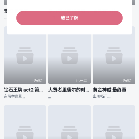
已完结
已完结
已完结
鬼泣 第二季
身为悲剧始作俑者的最强邪恶BOSS女王为民竭心尽力。 第二季
百鬼夜行抄
,,,
河野仁美,,,
,,,
我已了解
已完结
已完结
已完结
钻石王牌 act2 第二季
大贤者里德尔的时空逆行
黄金神威 最终章
东海林康和,,,
,,,
山川拓己,,,