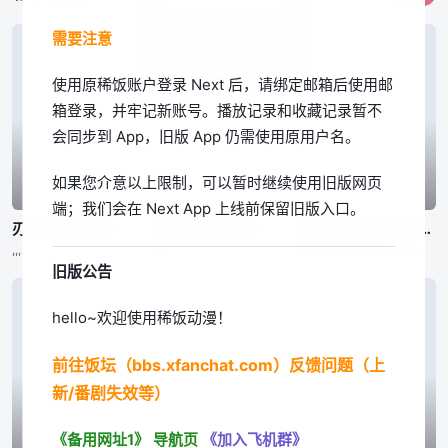
需要注意
我知道了
使用原稀饭账户登录 Next 后，请绑定邮箱后使用邮
箱登录，并牢记新账号。播放记录和收藏记录暂不
会同步到 App，旧版 App 仍需使用原用户名。
如果您介意以上限制，可以暂时继续使用旧版网页
已完结
已完结
已完结
端；我们会在 Next App 上线前保留旧版入口。
刃牙道 第2部分
刃牙道 第2部分
公立海老栖川高校天闷部
,,,
,,,
渡辺敦子,,,东润一、笠井美枝
旧版公告
hello~欢迎使用稀饭动漫！
前往饭坛（bbs.xfanchat.com）反馈问题（上
新/番剧失效等）
《备用网址1》
导航页
《加入飞机群》