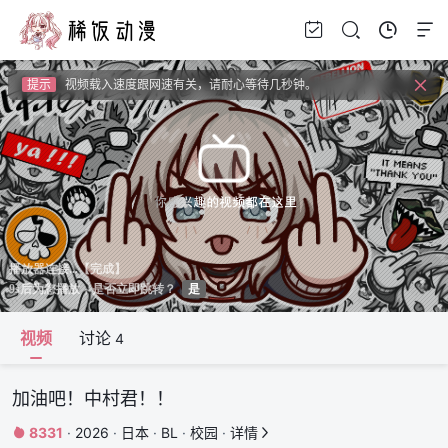
提示
如果无法播放请安装HEVC拓展，具体请百度
提示
如果加载失败请重新刷新页面，或者切换线路。
提示
视频载入速度跟网速有关，请耐心等待几秒钟。
提示
如果无法播放请安装HEVC拓展，具体请百度
视频
讨论
4
加油吧！中村君！！
8331
·
2026
·
日本
·
BL
·
校园
·
详情

