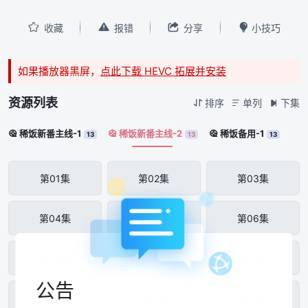




收藏
报错
分享
小技巧
如果播放器黑屏，
点此下载 HEVC 拓展并安装
资源列表
排序
单列
下集



稀饭新番主线-1
稀饭新番主线-2
稀饭备用-1



13
13
13
第01集
第02集
第03集
第04集
第05集
第06集
第07集
第08集
第09集
公告
第10集
第11集
第12集