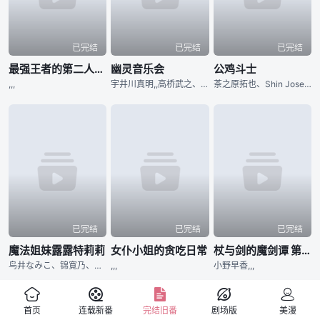
已完结
已完结
已完结
最强王者的第二人生 第二季
幽灵音乐会
公鸡斗士
,,,
宇井川真明,,高桥武之、柿本晋吾,
茶之原拓也、Shin Joseph,,,野山裕司
已完结
已完结
已完结
魔法姐妹露露特莉莉
女仆小姐的贪吃日常
杖与剑的魔剑谭 第二季
鸟井なみこ、锦寛乃、袖山麻美；魔法人设：山田起生,,伊藤瞳,前田有纪
,,,
小野早香,,,
首页
连载新番
完结旧番
剧场版
美漫