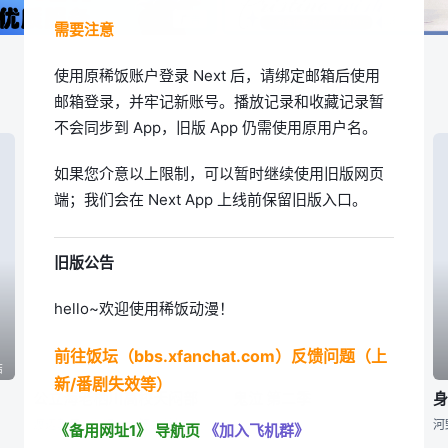
需要注意
使用原稀饭账户登录 Next 后，请绑定邮箱后使用
邮箱登录，并牢记新账号。播放记录和收藏记录暂
不会同步到 App，旧版 App 仍需使用原用户名。
如果您介意以上限制，可以暂时继续使用旧版网页
端；我们会在 Next App 上线前保留旧版入口。
旧版公告
hello~欢迎使用稀饭动漫！
前往饭坛（bbs.xfanchat.com）反馈问题（上
结
已完结
已完结
新/番剧失效等）
公立海老栖川高校天闷部
鬼泣 第二季
渡辺敦子,,,东润一、笠井美枝
,,,
河
《备用网址1》
导航页
《加入飞机群》