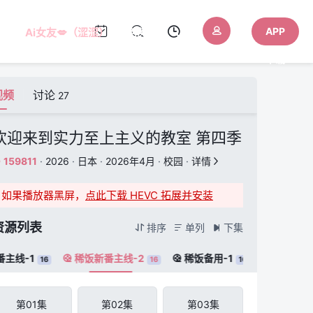
APP
Ai女友💋（涩涩）
AI色色
下载
视频
讨论
27
欢迎来到实力至上主义的教室 第四季
159811
·
2026
·
日本
·
2026年4月
·
校园
·
详情


如果播放器黑屏，
点此下载 HEVC 拓展并安装
资源列表
排序
单列
下集



主线-1
稀饭新番主线-2
稀饭备用-1


16
16
16
第01集
第02集
第03集