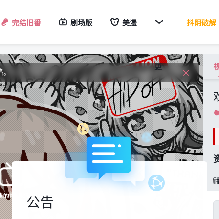

完结旧番
剧场版
美漫
抖阴破解
钟。
度
更
路。
钟。
多
度
稀饭新番


公告