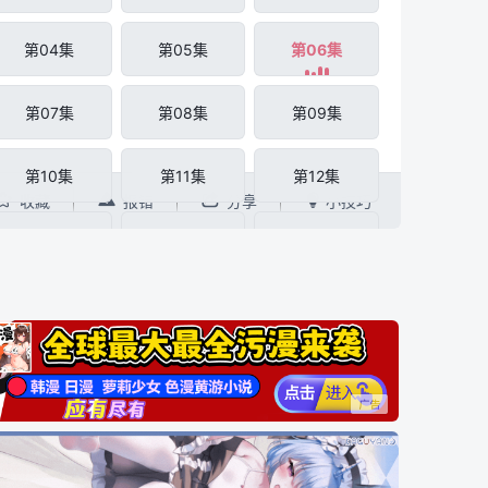
第04集
第05集
第06集
第07集
第08集
第09集
第10集
第11集
第12集




收藏
报错
分享
小技巧
第13集
第14集
第15集
第16集