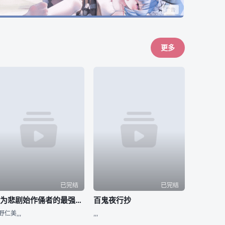
更多
已完结
已完结
身为悲剧始作俑者的最强邪恶BOSS女王为民竭心尽力。 第二季
百鬼夜行抄
野仁美,,,
,,,