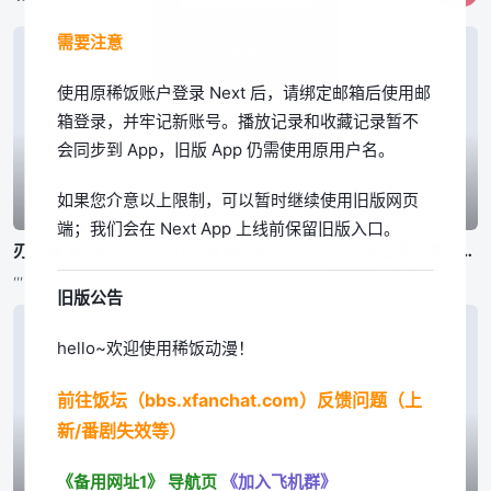
需要注意
我知道了
使用原稀饭账户登录 Next 后，请绑定邮箱后使用邮
箱登录，并牢记新账号。播放记录和收藏记录暂不
会同步到 App，旧版 App 仍需使用原用户名。
如果您介意以上限制，可以暂时继续使用旧版网页
已完结
已完结
已完结
端；我们会在 Next App 上线前保留旧版入口。
刃牙道 第2部分
刃牙道 第2部分
公立海老栖川高校天闷部
,,,
,,,
渡辺敦子,,,东润一、笠井美枝
旧版公告
hello~欢迎使用稀饭动漫！
前往饭坛（bbs.xfanchat.com）反馈问题（上
新/番剧失效等）
《备用网址1》
导航页
《加入飞机群》