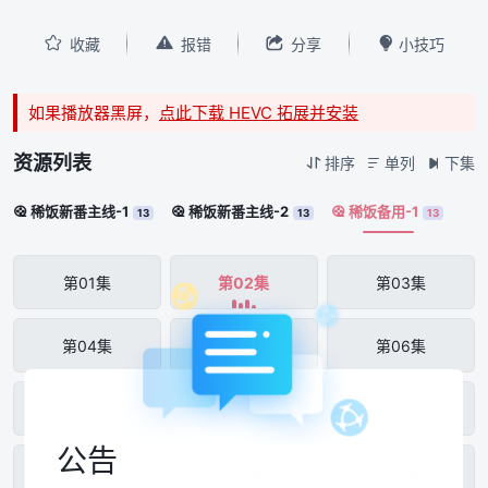




收藏
报错
分享
小技巧
如果播放器黑屏，
点此下载 HEVC 拓展并安装
资源列表
排序
单列
下集



稀饭新番主线-1
稀饭新番主线-2
稀饭备用-1



13
13
13
第01集
第02集
第03集
第04集
第05集
第06集
第07集
第08集
第09集
公告
第10集
第11集
第12集