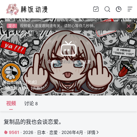
提示
如果无法播放请安装HEVC拓展，具体请百度
提示
如果加载失败请重新刷新页面，或者切换线路。
提示
视频载入速度跟网速有关，请耐心等待几秒钟。
提示
如果无法播放请安装HEVC拓展，具体请百度
视频
讨论
8
复制品的我也会谈恋爱。
9561
·
2026
·
日本
·
恋爱
·
2026年4月
·
详情

