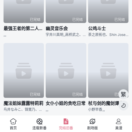
已完结
已完结
已完结
最强王者的第二人生 第二季
幽灵音乐会
公鸡斗士
,,,
宇井川真明,,高桥武之、柿本晋吾,
茶之原拓也、Shin Joseph,,,野山裕司
繁
已完结
已完结
已完结
魔法姐妹露露特莉莉
女仆小姐的贪吃日常
杖与剑的魔剑谭 第二季

鸟井なみこ、锦寛乃、袖山麻美；魔法人设：山田起生,,伊藤瞳,前田有纪
,,,
小野早香,,,
首页
连载新番
完结旧番
剧场版
美漫