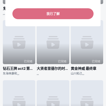
已完结
已完结
已完结
鬼泣 第二季
身为悲剧始作俑者的最强邪恶BOSS女王为民竭心尽力。 第二季
百鬼夜行抄
,,,
河野仁美,,,
,,,
我已了解
已完结
已完结
已完结
钻石王牌 act2 第二季
大贤者里德尔的时空逆行
黄金神威 最终章
东海林康和,,,
,,,
山川拓己,,,