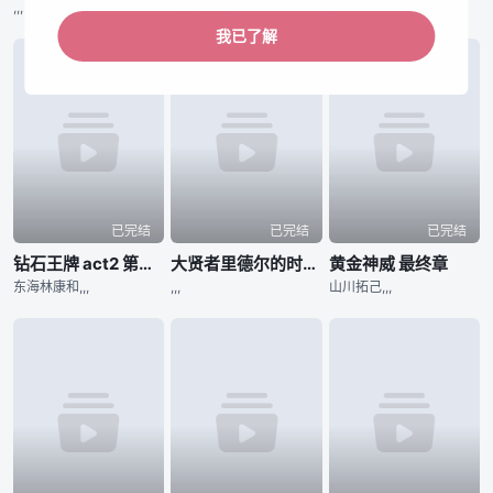
,,,
河野仁美,,,
,,,
我已了解
已完结
已完结
已完结
钻石王牌 act2 第二季
大贤者里德尔的时空逆行
黄金神威 最终章
东海林康和,,,
,,,
山川拓己,,,