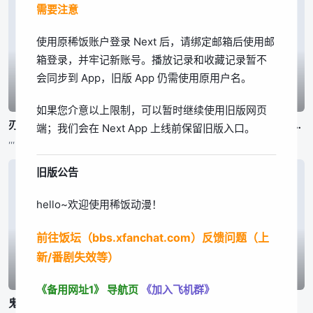
需要注意
我知道了
使用原稀饭账户登录 Next 后，请绑定邮箱后使用邮
箱登录，并牢记新账号。播放记录和收藏记录暂不
会同步到 App，旧版 App 仍需使用原用户名。
已完结
已完结
已完结
如果您介意以上限制，可以暂时继续使用旧版网页
刃牙道 第2部分
刃牙道 第2部分
公立海老栖川高校天闷部
端；我们会在 Next App 上线前保留旧版入口。
,,,
,,,
渡辺敦子,,,东润一、笠井美枝
旧版公告
hello~欢迎使用稀饭动漫！
前往饭坛（bbs.xfanchat.com）反馈问题（上
新/番剧失效等）
已完结
已完结
已完结
《备用网址1》
导航页
《加入飞机群》
鬼泣 第二季
身为悲剧始作俑者的最强邪恶BOSS女王为民竭心尽力。 第二季
百鬼夜行抄