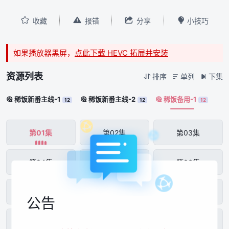




收藏
报错
分享
小技巧
如果播放器黑屏，
点此下载 HEVC 拓展并安装
资源列表
排序
单列
下集



稀饭新番主线-1
稀饭新番主线-2
稀饭备用-1



12
12
12
第01集
第02集
第03集
第04集
第05集
第06集
第07集
第08集
第09集
公告
第10集
第11集
第12集