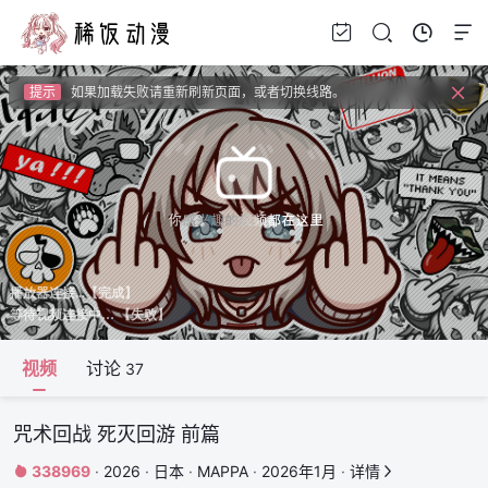
提示
视频载入速度跟网速有关，请耐心等待几秒钟。
提示
如果无法播放请安装HEVC拓展，具体请百度
提示
如果加载失败请重新刷新页面，或者切换线路。
提示
视频载入速度跟网速有关，请耐心等待几秒钟。
提示
如果无法播放请安装HEVC拓展，具体请百度
视频
讨论
37
咒术回战 死灭回游 前篇
338969
·
2026
·
日本
·
MAPPA
·
2026年1月
·
详情

