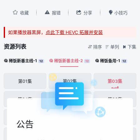




收藏
报错
分享
小技巧
如果播放器黑屏，
点此下载 HEVC 拓展并安装
资源列表
排序
单列
下集



稀饭新番主线-1
稀饭新番主线-2
稀饭备用-1



12
12
12
第01集
第02集
第03集
第04集
第05集
第06集
第07集
第08集
第09集
公告
第10集
第11集
第12集