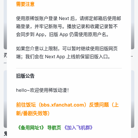
需要注意
我知道了
使用原稀饭账户登录 Next 后，请绑定邮箱后使用邮
箱登录，并牢记新账号。播放记录和收藏记录暂不
会同步到 App，旧版 App 仍需使用原用户名。
已完结
已完结
已完结
如果您介意以上限制，可以暂时继续使用旧版网页
刃牙道 第2部分
刃牙道 第2部分
公立海老栖川高校天闷部
端；我们会在 Next App 上线前保留旧版入口。
,,,
,,,
渡辺敦子,,,东润一、笠井美枝
旧版公告
hello~欢迎使用稀饭动漫！
前往饭坛（bbs.xfanchat.com）反馈问题（上
新/番剧失效等）
已完结
已完结
已完结
《备用网址1》
导航页
《加入飞机群》
鬼泣 第二季
身为悲剧始作俑者的最强邪恶BOSS女王为民竭心尽力。 第二季
百鬼夜行抄