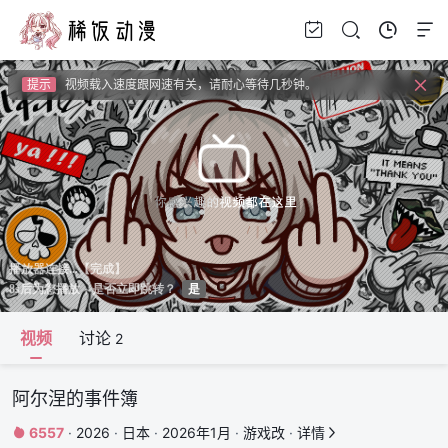
提示
如果无法播放请安装HEVC拓展，具体请百度
提示
如果加载失败请重新刷新页面，或者切换线路。
提示
视频载入速度跟网速有关，请耐心等待几秒钟。
提示
如果无法播放请安装HEVC拓展，具体请百度
视频
讨论
2
阿尔涅的事件簿
6557
·
2026
·
日本
·
2026年1月
·
游戏改
·
详情

