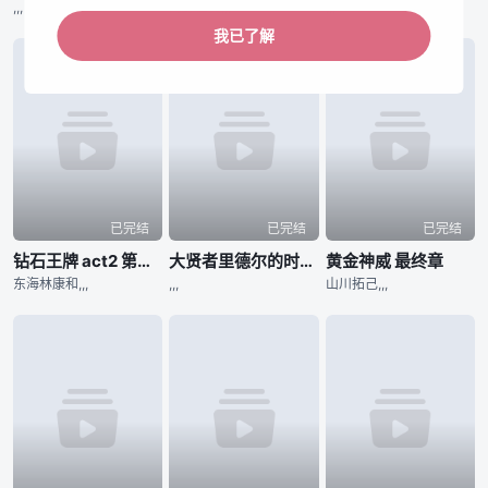
,,,
河野仁美,,,
,,,
我已了解
已完结
已完结
已完结
钻石王牌 act2 第二季
大贤者里德尔的时空逆行
黄金神威 最终章
东海林康和,,,
,,,
山川拓己,,,