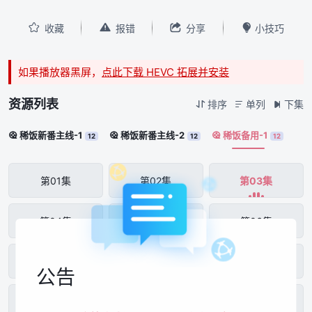




收藏
报错
分享
小技巧
如果播放器黑屏，
点此下载 HEVC 拓展并安装
资源列表
排序
单列
下集



稀饭新番主线-1
稀饭新番主线-2
稀饭备用-1



12
12
12
第01集
第02集
第03集
第04集
第05集
第06集
第07集
第08集
第09集
公告
第10集
第11集
第12集