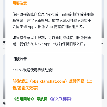
需要注意
我知道了
使用原稀饭账户登录 Next 后，请绑定邮箱后使用邮
箱登录，并牢记新账号。播放记录和收藏记录暂不
会同步到 App，旧版 App 仍需使用原用户名。
已完结
已完结
已完结
如果您介意以上限制，可以暂时继续使用旧版网页
刃牙道 第2部分
刃牙道 第2部分
公立海老栖川高校天闷部
端；我们会在 Next App 上线前保留旧版入口。
,,,
,,,
渡辺敦子,,,东润一、笠井美枝
旧版公告
hello~欢迎使用稀饭动漫！
前往饭坛（bbs.xfanchat.com）反馈问题（上
新/番剧失效等）
已完结
已完结
已完结
《备用网址1》
导航页
《加入飞机群》
鬼泣 第二季
身为悲剧始作俑者的最强邪恶BOSS女王为民竭心尽力。 第二季
百鬼夜行抄