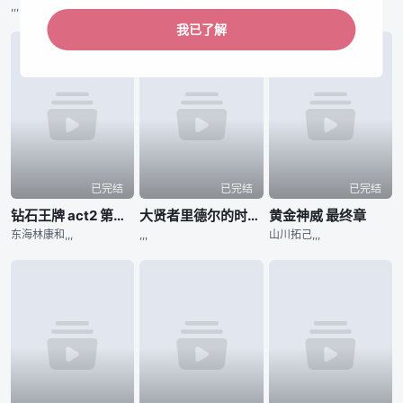
,,,
河野仁美,,,
,,,
我已了解
已完结
已完结
已完结
钻石王牌 act2 第二季
大贤者里德尔的时空逆行
黄金神威 最终章
东海林康和,,,
,,,
山川拓己,,,