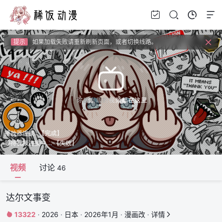
提示
视频载入速度跟网速有关，请耐心等待几秒钟。
提示
如果无法播放请安装HEVC拓展，具体请百度
提示
如果加载失败请重新刷新页面，或者切换线路。
提示
视频载入速度跟网速有关，请耐心等待几秒钟。
提示
如果无法播放请安装HEVC拓展，具体请百度
视频
讨论
46
达尔文事变
13322
·
2026
·
日本
·
2026年1月
·
漫画改
·
详情

