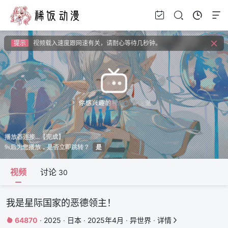
提示
如果无法播放请安装HEVC拓展，具体请百度
提示
如果加载失败请重新刷新页面，或者切换线路。
提示
视频载入速度跟网速有关，请耐心等待几秒钟。
提示
如果无法播放请安装HEVC拓展，具体请百度
视频
讨论
30
我是星际国家的恶德领主！
64870
·
2025
·
日本
·
2025年4月
·
异世界
·
详情

