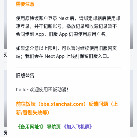
需要注意
我知道了
使用原稀饭账户登录 Next 后，请绑定邮箱后使用邮
箱登录，并牢记新账号。播放记录和收藏记录暂不
会同步到 App，旧版 App 仍需使用原用户名。
已完结
已完结
已完结
如果您介意以上限制，可以暂时继续使用旧版网页
刃牙道 第2部分
刃牙道 第2部分
公立海老栖川高校天闷部
端；我们会在 Next App 上线前保留旧版入口。
,,,
,,,
渡辺敦子,,,东润一、笠井美枝
旧版公告
hello~欢迎使用稀饭动漫！
前往饭坛（bbs.xfanchat.com）反馈问题（上
新/番剧失效等）
已完结
已完结
已完结
《备用网址1》
导航页
《加入飞机群》
鬼泣 第二季
身为悲剧始作俑者的最强邪恶BOSS女王为民竭心尽力。 第二季
百鬼夜行抄