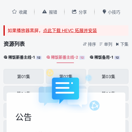




收藏
报错
分享
小技巧
如果播放器黑屏，
点此下载 HEVC 拓展并安装
资源列表
排序
单列
下集



稀饭新番主线-1
稀饭新番主线-2
稀饭备用-1



12
12
12
第01集
第02集
第03集
第04集
第05集
第06集
第07集
第08集
第09集
公告
第10集
第11集
第12集