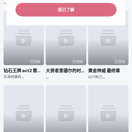
,,,
河野仁美,,,
,,,
我已了解
已完结
已完结
已完结
钻石王牌 act2 第二季
大贤者里德尔的时空逆行
黄金神威 最终章
东海林康和,,,
,,,
山川拓己,,,