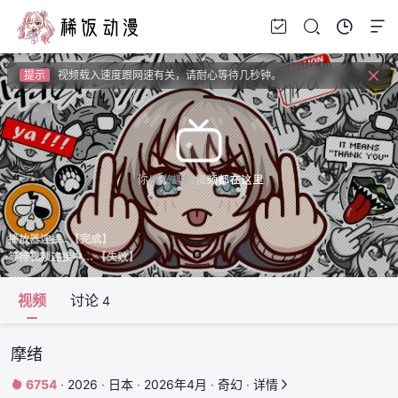
提示
如果无法播放请安装HEVC拓展，具体请百度
提示
如果加载失败请重新刷新页面，或者切换线路。
提示
视频载入速度跟网速有关，请耐心等待几秒钟。
提示
如果无法播放请安装HEVC拓展，具体请百度
视频
讨论
4
摩绪
6754
·
2026
·
日本
·
2026年4月
·
奇幻
·
详情

