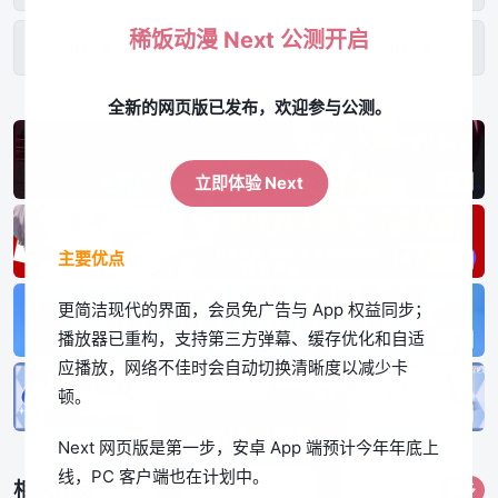
稀饭动漫 Next 公测开启
第13集
第14集
第15集
全新的网页版已发布，欢迎参与公测。
第16集
第17集
第18集
立即体验 Next
主要优点
更简洁现代的界面，会员免广告与 App 权益同步；
播放器已重构，支持第三方弹幕、缓存优化和自适
应播放，网络不佳时会自动切换清晰度以减少卡
顿。
App体验更佳
Next 网页版是第一步，安卓 App 端预计今年年底上
线，PC 客户端也在计划中。
立即下载
相关作品
更多