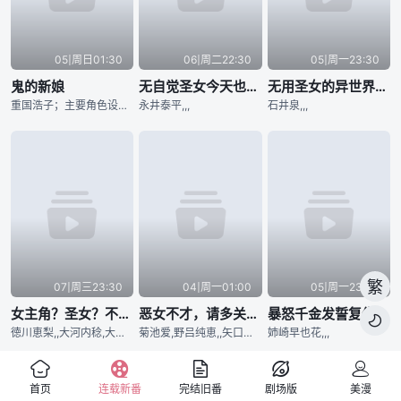
05|周日01:30
06|周二22:30
05|周一23:30
鬼的新娘
无自觉圣女今天也无意识地释放力量
无用圣女的异世界美食之旅 凭借隐藏技能召唤露营车
重国浩子；主要角色设定：田中日香里,,,
永井泰平,,,
石井泉,,,
繁
07|周三23:30
04|周一01:00
05|周一23:30
女主角？圣女？不，我是杂役女仆（自豪）！
恶女不才，请多关照 ～雏宫蝶鼠换身传～
暴怒千金发誓复仇。～凭借魔导书之力打垮祖国～

徳川恵梨,,大河内稔,大河内稔
菊池爱,野吕纯恵,,矢口圣奈 (studio Pablo)
姉崎早也花,,,
首页
连载新番
完结旧番
剧场版
美漫