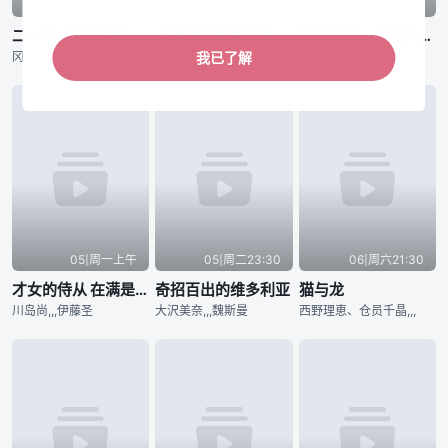
05|周日22:30
05|周一21:30
05|周一23:30
二十世纪电气目录
与奔驰于透明之夜的你，谈一场看不见的恋爱。
转学后班上的清纯可爱美少女，竟是小时候玩在一起的哥们儿
冈村公平,,,高山真绪
泽田庆宏、石井优月,,,中村朝咲；美术监修：増山修
仓桥N泞,,,宫本実生
我已了解
05|周一上午
05|周二23:30
06|周六21:30
才女的侍从 在满是高岭之花的贵族学校暗中照顾（毫无生活自理能力的）学院第一大小姐
奇招百出的维多利亚
猫与龙
川岛尚,,,伊藤圣
大沢美奈,,,魏斯曼
西野理恵、仓员千晶,,,