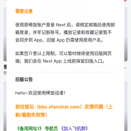
需要注意
我知道了
使用原稀饭账户登录 Next 后，请绑定邮箱后使用邮
箱登录，并牢记新账号。播放记录和收藏记录暂不
会同步到 App，旧版 App 仍需使用原用户名。
如果您介意以上限制，可以暂时继续使用旧版网页
03|周六01:00
05|周三21:10
05|周二21:30
端；我们会在 Next App 上线前保留旧版入口。
擅长逃跑的殿下 第二季
澈底对你成瘾
拯救替身千金的是冷酷无情冰之王子的爱
西谷泰史,川上雄介,taracod、takao,小岛あゆみ
,,,
,,,
旧版公告
hello~欢迎使用稀饭动漫！
前往饭坛（bbs.xfanchat.com）反馈问题（上
新/番剧失效等）
《备用网址1》
导航页
《加入飞机群》