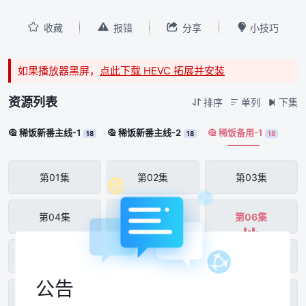




收藏
报错
分享
小技巧
如果播放器黑屏，
点此下载 HEVC 拓展并安装
资源列表
排序
单列
下集



稀饭新番主线-1
稀饭新番主线-2
稀饭备用-1



18
18
18
第01集
第02集
第03集
第04集
第05集
第06集
第07集
第08集
第09集
公告
第10集
第11集
第12集