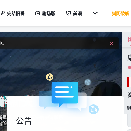
度

完结旧番
剧场版
美漫
抖阴破解
路。
钟。
更
度
多
稀饭新番


公告