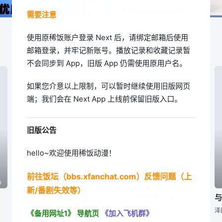
需要注意
使用原稀饭账户登录 Next 后，请绑定邮箱后使用
邮箱登录，并牢记新账号。播放记录和收藏记录暂
不会同步到 App，旧版 App 仍需使用原用户名。
如果您介意以上限制，可以暂时继续使用旧版网页
端；我们会在 Next App 上线前保留旧版入口。
旧版公告
hello~欢迎使用稀饭动漫！
前往饭坛（bbs.xfanchat.com）反馈问题（上
0
05|周二21:30
05|周日22:30
新/番剧失效等）
拯救替身千金的是冷酷无情冰之王子的爱
二十世纪电气目录
,,,
冈村公平,,,高山真绪
《备用网址1》
导航页
《加入飞机群》