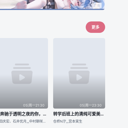
更多
05|周一21:30
05|周一23:30
与奔驰于透明之夜的你，谈一场看不见的恋爱。
转学后班上的清纯可爱美少女，竟是小时候玩在一起的哥们儿
泽田庆宏、石井优月,,,中村朝咲；美术监修：増山修
仓桥N泞,,,宫本実生