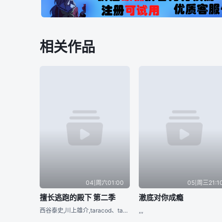
相关作品
04|周六01:00
05|周三21:1
擅长逃跑的殿下 第二季
澈底对你成瘾
西谷泰史,川上雄介,taracod、takao,小岛あゆみ
,,,