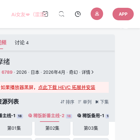
APP
Ai女友💋（涩涩）
AI色色
下载
视频
讨论
4
摩绪
6789
·
2026
·
日本
·
2026年4月
·
奇幻
·
详情


如果播放器黑屏，
点此下载 HEVC 拓展并安装
资源列表
排序
单列
下集



主线-1
稀饭新番主线-2
稀饭备用-1


18
18
18
第01集
第02集
第03集