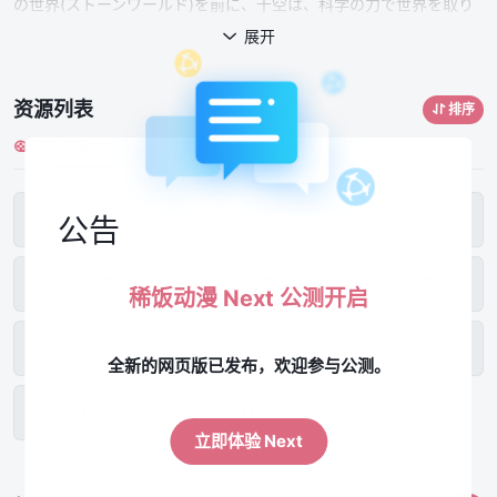
の世界(ストーンワールド)を前に、千空は、科学の力で世界を取り
戻すことを決意。新たな仲間を集め『科学王国』を作りあげる。 し
展开

かし、そこへ霊長類最強の高校生・獅子王司率いる『武力帝国』が
立ちはだかる。 人類の浄化を目指し、強大な武力によって科学の発
资源列表
排序
展を阻止しようとする司。 科学vs武力の戦いは激闘の末、千空た
稀饭旧番主线-1
ち科学王国が優勢となり、両国は遂に和解する。 仲間の謀反によっ
11
てコールドスリープ状態になった司、そして、全人類を復活すべ
く、 科学王国は石化光線の発生源、地球の裏側・新世界を目指す！
第01集
第02集
第03集
公告
世界に飛び出て石化の謎を解き明かす！ 石の世界(ストーンワール
ド)大航海時代がついに開幕する――!!
第04集
第05集
第06集
稀饭动漫 Next 公测开启
第07集
第08集
第09集
全新的网页版已发布，欢迎参与公测。
第10集
第11集
立即体验 Next