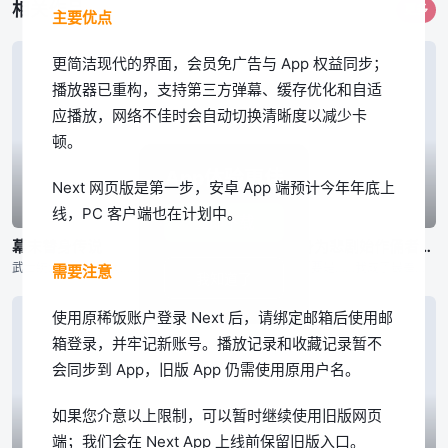
相关作品
更多
主要优点
更简洁现代的界面，会员免广告与 App 权益同步；
播放器已重构，支持第三方弹幕、缓存优化和自适
应播放，网络不佳时会自动切换清晰度以减少卡
顿。
App体验更佳
Next 网页版是第一步，安卓 App 端预计今年年底上
线，PC 客户端也在计划中。
已完结
已完结
已完结
立即下载
幕末替身传说
回转企鹅罐
身为悲剧始作俑者的最强邪恶BOSS女王为民竭心尽力。 第二季
武士统治日本的时代…… 为维护京都治安而活动的新选组，被杂面鬼一手所消灭，只剩下了一个人。 ——被选为新选组成员替身的是七名罪人 同样被杂面鬼杀死父母的一番星，作为局长近藤勇的替身，一边成为替身
幾原邦彦所监督的原创动画，以高仓家的三兄妹——双子兄弟高仓冠叶和高仓晶马，以及体弱多病的妹妹高仓阳毬为中心展开的故事。 某天兄弟二人带着时日无多的妹妹去水族馆游玩，久未外出的阳毬在人群中忽然倒下气绝
「要是……我成了最差劲的女王，记得杀了我喔。」 普莱朵·罗耶尔·艾比是一位八岁的公主。她察觉到自己前世是个出生在日本普通家庭，随处可见的平凡少女。而现在的她则是女性向游戏中作恶多端的最后头目女王……
需要注意
我知道了
使用原稀饭账户登录 Next 后，请绑定邮箱后使用邮
箱登录，并牢记新账号。播放记录和收藏记录暂不
会同步到 App，旧版 App 仍需使用原用户名。
如果您介意以上限制，可以暂时继续使用旧版网页
端；我们会在 Next App 上线前保留旧版入口。