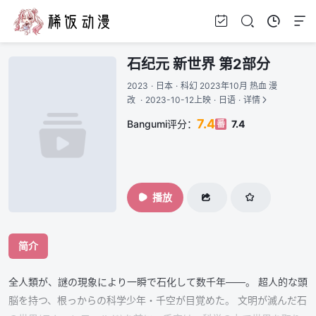
石纪元 新世界 第2部分
2023
·
日本
·
科幻 2023年10月 热血 漫
改
·
2023-10-12上映
·
日语
·
详情
7.4
Bangumi评分：
7.4
番
播放
简介
全人類が、謎の現象により一瞬で石化して数千年――。 超人的な頭
脳を持つ、根っからの科学少年・千空が目覚めた。 文明が滅んだ石