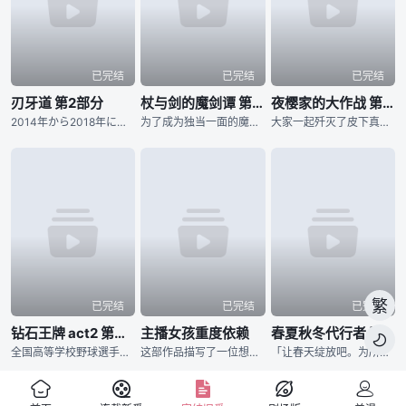
已完结
已完结
已完结
刃牙道 第2部分
杖与剑的魔剑谭 第二季
夜樱家的大作战 第二季
2014年から2018年にわたり『週刊少年チャンピオン』にて、連載された板垣恵介による同名コミックが原作の『刃牙道』。 “地上最強の親子喧嘩”が幕を閉じてから、刃牙をはじめ、歴戦のファイターたちは耐
为了成为独当一面的魔导士，少年威尔进入魔法学院学习。然而个性努力认真的他，即使想成为魔导士却有个致命性的弱点。那就是「他完全无法使用魔法」。同学跟老师都用冷漠的眼神看待他，尽管有的时候感到相当挫折，威
大家一起歼灭了皮下真率领的犯罪组织「蒲公英」，「夜樱前线」顺利成功，接着还一并举办了太阳与六美的婚宴，夜樱家迎来了安稳的日常生活…… 然而却冒出了新任务？ 某天，太阳在梦中与夜樱家初代当家夜樱蕾进
繁
已完结
已完结
已完结
钻石王牌 act2 第二季
主播女孩重度依赖
春夏秋冬代行者 春之舞

全国高等学校野球選手権東京大会に参加する各校の選手の闘志みなぎる表情から始まります。稲城実業高等学校、市大三高、薬師高校といったライバルたちが登場し、彼らに挑む青道高校は沢村栄純がエースナンバーを背負
这部作品描写了一位想要成为最强的主播同时迫切想要得到他人认可的女孩，与辅佐她的「阿P」共同生活30天的多结局ADV。于2022年01月在Steam平台发售，至今为止已累积超过300万次下载数量，相关歌
「让春天绽放吧。为所有人带来春天。」 所谓的「四季代行者」，指的是凭藉四季诸神赐予的特殊力量，使季节在各地流转的现人神。 人们习以为常的四季更迭，正是仰赖他们不懈的努力才得以维系。 然而，自从春