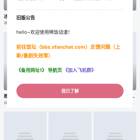
已完结
已完结
已完结
冰之城墙
左撇子艾伦
婚姻剧毒
旧版公告
冰川小雪不擅长与人接触，与他人之间竖起了一堵城墙。尽管在高中里不与人扯上关系独自度过，却和不知为何不停逼近的雨宫凑相遇了——？孤高的女子小雪，学校里的人气之人美姬，毫无距离感男子凑，有着悠哉温柔氛围的
追逐梦想却苦于才能极限的凡人「光一」，与因天赋过人而孤独痛苦的天才「艾伦」。在人生的十字路口短暂擦身而过的两人，将成为彼此一生难忘、无可取代的存在。选择成为设计师的光一，等待他的是广告界身经百战的职场
干着持续了数百年的杀手行当“用毒人”的青年·下吕。对于干着暗中的工作，不擅长应对女性的他来说结婚并不是必须要做的东西。然而，为了不让“用毒人”的血脉断绝，老家通知他的妹妹要强制让她生下继承人。就在这时
hello~欢迎使用稀饭动漫！
前往饭坛（bbs.xfanchat.com）反馈问题（上
新/番剧失效等）
《备用网址1》
导航页
《加入飞机群》
已完结
已完结
已完结
我已了解
想结束这场“我爱你”的游戏
复制品的我也会谈恋爱。
关于邻家的天使大人不知不觉把我惯成了废人这档子事 第二季
从小就黏在一起的青梅竹马。即使他们注意到了自己的情感，但因太过熟悉而无法坦然面对对方。将两人紧紧连在一起的是从小开始玩的「我爱你」游戏。两人将爱情托付给了这个游戏，如果谁先让对方害羞，谁就获胜！？&n
身体不舒服的日子，有着麻烦的值日的日子，定期测试的日子……。她在嫌去学校麻烦的日子里，就会把我唤出。名为爱川素直的少女的分身，便利的替身，那就是我。不过尽管外貌完全相同，性格却有点区别就是了。无法自由
因成为了公寓邻居而开始交流的藤宫周与椎名真昼，在高中二年级的运动会结束后，终于正式交往。无论是亲手制作的料理还是浴衣约会，两人间充满了如新婚夫妻般的氛围，但那份怦然心动的感觉却依然让他们不知所措。随着