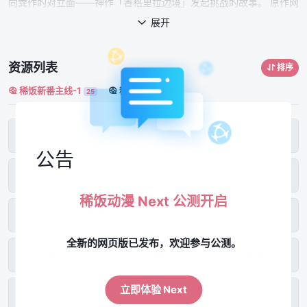
向粪作的对立面——神作「香格里拉边境」发起挑战的故事。 原作网
络小说的总阅览数超过5亿，并少见的跳过书籍出版直接在「周刊少
展开

年MAGAZINE」上改编成漫画开始连载。在这本拥有60年以上历史
的漫画杂志上，赢得了读者问卷评比有史以来第一次的四冠王！ 本作
资源列表
排序
品通过每个人都能拥有的游戏体验来描绘出一种新的幻想世界，为沉
稀饭新番主线-1
稀饭备用-1
浸在过去记忆中的大人和生活在科技最前沿的年轻人都带来了新的冒
25
25
险与刺激。 一名“粪作猎人”向神作发起挑战，至高无上的"游戏x幻想
"的冒险故事，开幕！！
第01集
第02集
第03集
公告
第04集
第05集
第06集
稀饭动漫 Next 公测开启
第07集
第08集
第09集
全新的网页版已发布，欢迎参与公测。
第10集
第11集
第12集
立即体验 Next
第13集
第14集
第15集