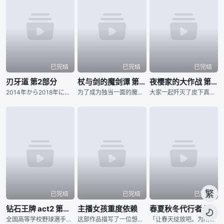
已完结
已完结
已完结
刃牙道 第2部分
杖与剑的魔剑谭 第二季
夜樱家的大作战 第二季
2014年から2018年にわたり『週刊少年チャンピオン』にて、連載された板垣恵介による同名コミックが原作の『刃牙道』。 “地上最強の親子喧嘩”が幕を閉じてから、刃牙をはじめ、歴戦のファイターたちは耐
为了成为独当一面的魔导士，少年威尔进入魔法学院学习。然而个性努力认真的他，即使想成为魔导士却有个致命性的弱点。那就是「他完全无法使用魔法」。同学跟老师都用冷漠的眼神看待他，尽管有的时候感到相当挫折，威
大家一起歼灭了皮下真率领的犯罪组织「蒲公英」，「夜樱前线」顺利成功，接着还一并举办了太阳与六美的婚宴，夜樱家迎来了安稳的日常生活…… 然而却冒出了新任务？ 某天，太阳在梦中与夜樱家初代当家夜樱蕾进
繁
已完结
已完结
已完结
钻石王牌 act2 第二季
主播女孩重度依赖
春夏秋冬代行者 春之舞

全国高等学校野球選手権東京大会に参加する各校の選手の闘志みなぎる表情から始まります。稲城実業高等学校、市大三高、薬師高校といったライバルたちが登場し、彼らに挑む青道高校は沢村栄純がエースナンバーを背負
这部作品描写了一位想要成为最强的主播同时迫切想要得到他人认可的女孩，与辅佐她的「阿P」共同生活30天的多结局ADV。于2022年01月在Steam平台发售，至今为止已累积超过300万次下载数量，相关歌
「让春天绽放吧。为所有人带来春天。」 所谓的「四季代行者」，指的是凭藉四季诸神赐予的特殊力量，使季节在各地流转的现人神。 人们习以为常的四季更迭，正是仰赖他们不懈的努力才得以维系。 然而，自从春