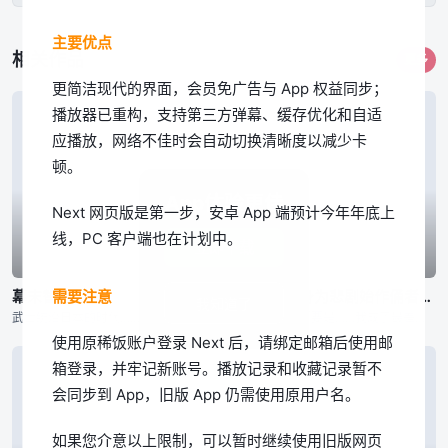
第16集
第17集
第18集
主要优点
相关作品
更多
更简洁现代的界面，会员免广告与 App 权益同步；
第19集
第20集
第21集
播放器已重构，支持第三方弹幕、缓存优化和自适
应播放，网络不佳时会自动切换清晰度以减少卡
第22集
第23集
第24集
顿。
App体验更佳
Next 网页版是第一步，安卓 App 端预计今年年底上
第25集
线，PC 客户端也在计划中。
立即下载
已完结
已完结
已完结
需要注意
幕末替身传说
回转企鹅罐
身为悲剧始作俑者的最强邪恶BOSS女王为民竭心尽力。 第二季
我知道了
武士统治日本的时代…… 为维护京都治安而活动的新选组，被杂面鬼一手所消灭，只剩下了一个人。 ——被选为新选组成员替身的是七名罪人 同样被杂面鬼杀死父母的一番星，作为局长近藤勇的替身，一边成为替身
幾原邦彦所监督的原创动画，以高仓家的三兄妹——双子兄弟高仓冠叶和高仓晶马，以及体弱多病的妹妹高仓阳毬为中心展开的故事。 某天兄弟二人带着时日无多的妹妹去水族馆游玩，久未外出的阳毬在人群中忽然倒下气绝
「要是……我成了最差劲的女王，记得杀了我喔。」 普莱朵·罗耶尔·艾比是一位八岁的公主。她察觉到自己前世是个出生在日本普通家庭，随处可见的平凡少女。而现在的她则是女性向游戏中作恶多端的最后头目女王……
使用原稀饭账户登录 Next 后，请绑定邮箱后使用邮
箱登录，并牢记新账号。播放记录和收藏记录暂不
会同步到 App，旧版 App 仍需使用原用户名。
如果您介意以上限制，可以暂时继续使用旧版网页