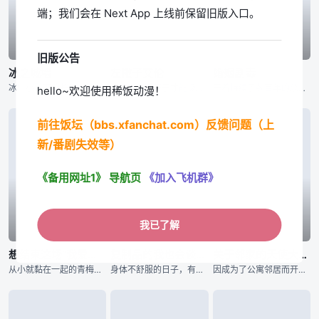
端；我们会在 Next App 上线前保留旧版入口。
已完结
已完结
已完结
旧版公告
冰之城墙
左撇子艾伦
婚姻剧毒
冰川小雪不擅长与人接触，与他人之间竖起了一堵城墙。尽管在高中里不与人扯上关系独自度过，却和不知为何不停逼近的雨宫凑相遇了——？孤高的女子小雪，学校里的人气之人美姬，毫无距离感男子凑，有着悠哉温柔氛围的
追逐梦想却苦于才能极限的凡人「光一」，与因天赋过人而孤独痛苦的天才「艾伦」。在人生的十字路口短暂擦身而过的两人，将成为彼此一生难忘、无可取代的存在。选择成为设计师的光一，等待他的是广告界身经百战的职场
干着持续了数百年的杀手行当“用毒人”的青年·下吕。对于干着暗中的工作，不擅长应对女性的他来说结婚并不是必须要做的东西。然而，为了不让“用毒人”的血脉断绝，老家通知他的妹妹要强制让她生下继承人。就在这时
hello~欢迎使用稀饭动漫！
前往饭坛（bbs.xfanchat.com）反馈问题（上
新/番剧失效等）
《备用网址1》
导航页
《加入飞机群》
我已了解
已完结
已完结
已完结
想结束这场“我爱你”的游戏
复制品的我也会谈恋爱。
关于邻家的天使大人不知不觉把我惯成了废人这档子事 第二季
从小就黏在一起的青梅竹马。即使他们注意到了自己的情感，但因太过熟悉而无法坦然面对对方。将两人紧紧连在一起的是从小开始玩的「我爱你」游戏。两人将爱情托付给了这个游戏，如果谁先让对方害羞，谁就获胜！？&n
身体不舒服的日子，有着麻烦的值日的日子，定期测试的日子……。她在嫌去学校麻烦的日子里，就会把我唤出。名为爱川素直的少女的分身，便利的替身，那就是我。不过尽管外貌完全相同，性格却有点区别就是了。无法自由
因成为了公寓邻居而开始交流的藤宫周与椎名真昼，在高中二年级的运动会结束后，终于正式交往。无论是亲手制作的料理还是浴衣约会，两人间充满了如新婚夫妻般的氛围，但那份怦然心动的感觉却依然让他们不知所措。随着