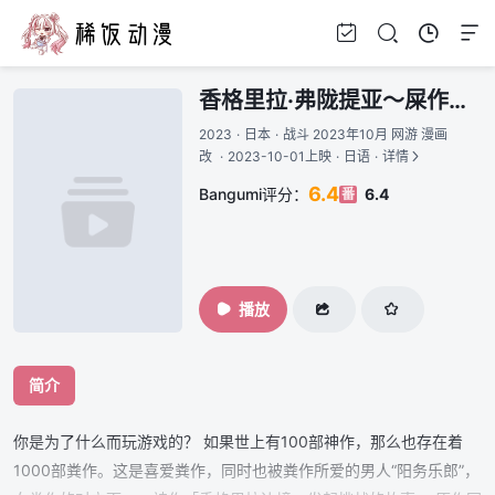
香格里拉·弗陇提亚～屎作猎人向神作发起挑战～
2023
·
日本
·
战斗 2023年10月 网游 漫画
改
·
2023-10-01上映
·
日语
·
详情
6.4
Bangumi评分：
6.4
番
播放
简介
你是为了什么而玩游戏的？ 如果世上有100部神作，那么也存在着
1000部粪作。这是喜爱粪作，同时也被粪作所爱的男人“阳务乐郎”，