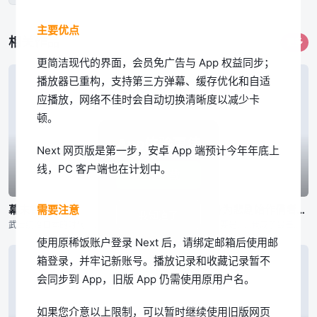
主要优点
相关作品
更多
更简洁现代的界面，会员免广告与 App 权益同步；
播放器已重构，支持第三方弹幕、缓存优化和自适
应播放，网络不佳时会自动切换清晰度以减少卡
顿。
App体验更佳
Next 网页版是第一步，安卓 App 端预计今年年底上
线，PC 客户端也在计划中。
立即下载
已完结
已完结
已完结
需要注意
幕末替身传说
回转企鹅罐
身为悲剧始作俑者的最强邪恶BOSS女王为民竭心尽力。 第二季
我知道了
武士统治日本的时代…… 为维护京都治安而活动的新选组，被杂面鬼一手所消灭，只剩下了一个人。 ——被选为新选组成员替身的是七名罪人 同样被杂面鬼杀死父母的一番星，作为局长近藤勇的替身，一边成为替身
幾原邦彦所监督的原创动画，以高仓家的三兄妹——双子兄弟高仓冠叶和高仓晶马，以及体弱多病的妹妹高仓阳毬为中心展开的故事。 某天兄弟二人带着时日无多的妹妹去水族馆游玩，久未外出的阳毬在人群中忽然倒下气绝
「要是……我成了最差劲的女王，记得杀了我喔。」 普莱朵·罗耶尔·艾比是一位八岁的公主。她察觉到自己前世是个出生在日本普通家庭，随处可见的平凡少女。而现在的她则是女性向游戏中作恶多端的最后头目女王……
使用原稀饭账户登录 Next 后，请绑定邮箱后使用邮
箱登录，并牢记新账号。播放记录和收藏记录暂不
会同步到 App，旧版 App 仍需使用原用户名。
如果您介意以上限制，可以暂时继续使用旧版网页