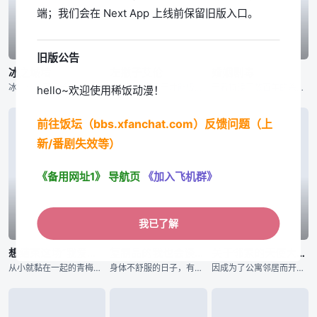
端；我们会在 Next App 上线前保留旧版入口。
已完结
已完结
已完结
旧版公告
冰之城墙
左撇子艾伦
婚姻剧毒
冰川小雪不擅长与人接触，与他人之间竖起了一堵城墙。尽管在高中里不与人扯上关系独自度过，却和不知为何不停逼近的雨宫凑相遇了——？孤高的女子小雪，学校里的人气之人美姬，毫无距离感男子凑，有着悠哉温柔氛围的
追逐梦想却苦于才能极限的凡人「光一」，与因天赋过人而孤独痛苦的天才「艾伦」。在人生的十字路口短暂擦身而过的两人，将成为彼此一生难忘、无可取代的存在。选择成为设计师的光一，等待他的是广告界身经百战的职场
干着持续了数百年的杀手行当“用毒人”的青年·下吕。对于干着暗中的工作，不擅长应对女性的他来说结婚并不是必须要做的东西。然而，为了不让“用毒人”的血脉断绝，老家通知他的妹妹要强制让她生下继承人。就在这时
hello~欢迎使用稀饭动漫！
前往饭坛（bbs.xfanchat.com）反馈问题（上
新/番剧失效等）
《备用网址1》
导航页
《加入飞机群》
我已了解
已完结
已完结
已完结
想结束这场“我爱你”的游戏
复制品的我也会谈恋爱。
关于邻家的天使大人不知不觉把我惯成了废人这档子事 第二季
从小就黏在一起的青梅竹马。即使他们注意到了自己的情感，但因太过熟悉而无法坦然面对对方。将两人紧紧连在一起的是从小开始玩的「我爱你」游戏。两人将爱情托付给了这个游戏，如果谁先让对方害羞，谁就获胜！？&n
身体不舒服的日子，有着麻烦的值日的日子，定期测试的日子……。她在嫌去学校麻烦的日子里，就会把我唤出。名为爱川素直的少女的分身，便利的替身，那就是我。不过尽管外貌完全相同，性格却有点区别就是了。无法自由
因成为了公寓邻居而开始交流的藤宫周与椎名真昼，在高中二年级的运动会结束后，终于正式交往。无论是亲手制作的料理还是浴衣约会，两人间充满了如新婚夫妻般的氛围，但那份怦然心动的感觉却依然让他们不知所措。随着