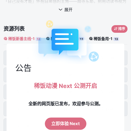
「自己没有才能」怀抱自卑感的主角——扇寺东耶，把用功读书视为
自己最后的堡垒；明明拥有每次全国模拟考都能挤进前100名的学
展开

力，却仍然无法感到满足。就在某一天，东耶遭遇了这样的场面：同
班同学、并且透过「轮回之枝」获得前世才能的「轮回者」——灰
资源列表
排序
都・卢欧・巴菲特，正在与一名连环杀手交战。
稀饭新番主线-1
稀饭新番主线-2
稀饭备用-1
13
13
13
第01集
第02集
第03集
公告
第04集
第05集
第06集
稀饭动漫 Next 公测开启
第07集
第08集
第09集
全新的网页版已发布，欢迎参与公测。
第10集
第11集
第12集
立即体验 Next
第13集