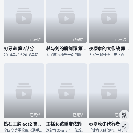
已完结
已完结
已完结
刃牙道 第2部分
杖与剑的魔剑谭 第二季
夜樱家的大作战 第二季
2014年から2018年にわたり『週刊少年チャンピオン』にて、連載された板垣恵介による同名コミックが原作の『刃牙道』。 “地上最強の親子喧嘩”が幕を閉じてから、刃牙をはじめ、歴戦のファイターたちは耐
为了成为独当一面的魔导士，少年威尔进入魔法学院学习。然而个性努力认真的他，即使想成为魔导士却有个致命性的弱点。那就是「他完全无法使用魔法」。同学跟老师都用冷漠的眼神看待他，尽管有的时候感到相当挫折，威
大家一起歼灭了皮下真率领的犯罪组织「蒲公英」，「夜樱前线」顺利成功，接着还一并举办了太阳与六美的婚宴，夜樱家迎来了安稳的日常生活…… 然而却冒出了新任务？ 某天，太阳在梦中与夜樱家初代当家夜樱蕾进
繁
已完结
已完结
已完结
钻石王牌 act2 第二季
主播女孩重度依赖
春夏秋冬代行者 春之舞

全国高等学校野球選手権東京大会に参加する各校の選手の闘志みなぎる表情から始まります。稲城実業高等学校、市大三高、薬師高校といったライバルたちが登場し、彼らに挑む青道高校は沢村栄純がエースナンバーを背負
这部作品描写了一位想要成为最强的主播同时迫切想要得到他人认可的女孩，与辅佐她的「阿P」共同生活30天的多结局ADV。于2022年01月在Steam平台发售，至今为止已累积超过300万次下载数量，相关歌
「让春天绽放吧。为所有人带来春天。」 所谓的「四季代行者」，指的是凭藉四季诸神赐予的特殊力量，使季节在各地流转的现人神。 人们习以为常的四季更迭，正是仰赖他们不懈的努力才得以维系。 然而，自从春