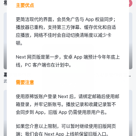
相关作品
更多
主要优点
更简洁现代的界面，会员免广告与 App 权益同步；
播放器已重构，支持第三方弹幕、缓存优化和自适
应播放，网络不佳时会自动切换清晰度以减少卡
顿。
App体验更佳
Next 网页版是第一步，安卓 App 端预计今年年底上
线，PC 客户端也在计划中。
已完结
已完结
已完结
立即下载
幕末替身传说
回转企鹅罐
身为悲剧始作俑者的最强邪恶BOSS女王为民竭心尽力。 第二季
武士统治日本的时代…… 为维护京都治安而活动的新选组，被杂面鬼一手所消灭，只剩下了一个人。 ——被选为新选组成员替身的是七名罪人 同样被杂面鬼杀死父母的一番星，作为局长近藤勇的替身，一边成为替身
幾原邦彦所监督的原创动画，以高仓家的三兄妹——双子兄弟高仓冠叶和高仓晶马，以及体弱多病的妹妹高仓阳毬为中心展开的故事。 某天兄弟二人带着时日无多的妹妹去水族馆游玩，久未外出的阳毬在人群中忽然倒下气绝
「要是……我成了最差劲的女王，记得杀了我喔。」 普莱朵·罗耶尔·艾比是一位八岁的公主。她察觉到自己前世是个出生在日本普通家庭，随处可见的平凡少女。而现在的她则是女性向游戏中作恶多端的最后头目女王……
需要注意
我知道了
使用原稀饭账户登录 Next 后，请绑定邮箱后使用邮
箱登录，并牢记新账号。播放记录和收藏记录暂不
会同步到 App，旧版 App 仍需使用原用户名。
如果您介意以上限制，可以暂时继续使用旧版网页
端；我们会在 Next App 上线前保留旧版入口。