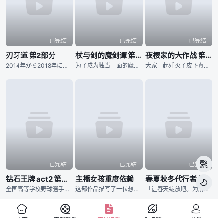
已完结
已完结
已完结
刃牙道 第2部分
杖与剑的魔剑谭 第二季
夜樱家的大作战 第二季
2014年から2018年にわたり『週刊少年チャンピオン』にて、連載された板垣恵介による同名コミックが原作の『刃牙道』。 “地上最強の親子喧嘩”が幕を閉じてから、刃牙をはじめ、歴戦のファイターたちは耐
为了成为独当一面的魔导士，少年威尔进入魔法学院学习。然而个性努力认真的他，即使想成为魔导士却有个致命性的弱点。那就是「他完全无法使用魔法」。同学跟老师都用冷漠的眼神看待他，尽管有的时候感到相当挫折，威
大家一起歼灭了皮下真率领的犯罪组织「蒲公英」，「夜樱前线」顺利成功，接着还一并举办了太阳与六美的婚宴，夜樱家迎来了安稳的日常生活…… 然而却冒出了新任务？ 某天，太阳在梦中与夜樱家初代当家夜樱蕾进
繁
已完结
已完结
已完结
钻石王牌 act2 第二季
主播女孩重度依赖
春夏秋冬代行者 春之舞

全国高等学校野球選手権東京大会に参加する各校の選手の闘志みなぎる表情から始まります。稲城実業高等学校、市大三高、薬師高校といったライバルたちが登場し、彼らに挑む青道高校は沢村栄純がエースナンバーを背負
这部作品描写了一位想要成为最强的主播同时迫切想要得到他人认可的女孩，与辅佐她的「阿P」共同生活30天的多结局ADV。于2022年01月在Steam平台发售，至今为止已累积超过300万次下载数量，相关歌
「让春天绽放吧。为所有人带来春天。」 所谓的「四季代行者」，指的是凭藉四季诸神赐予的特殊力量，使季节在各地流转的现人神。 人们习以为常的四季更迭，正是仰赖他们不懈的努力才得以维系。 然而，自从春