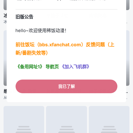
已完结
已完结
已完结
冰之城墙
左撇子艾伦
婚姻剧毒
旧版公告
冰川小雪不擅长与人接触，与他人之间竖起了一堵城墙。尽管在高中里不与人扯上关系独自度过，却和不知为何不停逼近的雨宫凑相遇了——？孤高的女子小雪，学校里的人气之人美姬，毫无距离感男子凑，有着悠哉温柔氛围的
追逐梦想却苦于才能极限的凡人「光一」，与因天赋过人而孤独痛苦的天才「艾伦」。在人生的十字路口短暂擦身而过的两人，将成为彼此一生难忘、无可取代的存在。选择成为设计师的光一，等待他的是广告界身经百战的职场
干着持续了数百年的杀手行当“用毒人”的青年·下吕。对于干着暗中的工作，不擅长应对女性的他来说结婚并不是必须要做的东西。然而，为了不让“用毒人”的血脉断绝，老家通知他的妹妹要强制让她生下继承人。就在这时
hello~欢迎使用稀饭动漫！
前往饭坛（bbs.xfanchat.com）反馈问题（上
新/番剧失效等）
《备用网址1》
导航页
《加入飞机群》
已完结
已完结
已完结
我已了解
想结束这场“我爱你”的游戏
复制品的我也会谈恋爱。
关于邻家的天使大人不知不觉把我惯成了废人这档子事 第二季
从小就黏在一起的青梅竹马。即使他们注意到了自己的情感，但因太过熟悉而无法坦然面对对方。将两人紧紧连在一起的是从小开始玩的「我爱你」游戏。两人将爱情托付给了这个游戏，如果谁先让对方害羞，谁就获胜！？&n
身体不舒服的日子，有着麻烦的值日的日子，定期测试的日子……。她在嫌去学校麻烦的日子里，就会把我唤出。名为爱川素直的少女的分身，便利的替身，那就是我。不过尽管外貌完全相同，性格却有点区别就是了。无法自由
因成为了公寓邻居而开始交流的藤宫周与椎名真昼，在高中二年级的运动会结束后，终于正式交往。无论是亲手制作的料理还是浴衣约会，两人间充满了如新婚夫妻般的氛围，但那份怦然心动的感觉却依然让他们不知所措。随着