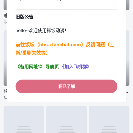
已完结
已完结
已完结
冰之城墙
左撇子艾伦
婚姻剧毒
旧版公告
冰川小雪不擅长与人接触，与他人之间竖起了一堵城墙。尽管在高中里不与人扯上关系独自度过，却和不知为何不停逼近的雨宫凑相遇了——？孤高的女子小雪，学校里的人气之人美姬，毫无距离感男子凑，有着悠哉温柔氛围的
追逐梦想却苦于才能极限的凡人「光一」，与因天赋过人而孤独痛苦的天才「艾伦」。在人生的十字路口短暂擦身而过的两人，将成为彼此一生难忘、无可取代的存在。选择成为设计师的光一，等待他的是广告界身经百战的职场
干着持续了数百年的杀手行当“用毒人”的青年·下吕。对于干着暗中的工作，不擅长应对女性的他来说结婚并不是必须要做的东西。然而，为了不让“用毒人”的血脉断绝，老家通知他的妹妹要强制让她生下继承人。就在这时
hello~欢迎使用稀饭动漫！
前往饭坛（bbs.xfanchat.com）反馈问题（上
新/番剧失效等）
《备用网址1》
导航页
《加入飞机群》
已完结
已完结
已完结
我已了解
想结束这场“我爱你”的游戏
复制品的我也会谈恋爱。
关于邻家的天使大人不知不觉把我惯成了废人这档子事 第二季
从小就黏在一起的青梅竹马。即使他们注意到了自己的情感，但因太过熟悉而无法坦然面对对方。将两人紧紧连在一起的是从小开始玩的「我爱你」游戏。两人将爱情托付给了这个游戏，如果谁先让对方害羞，谁就获胜！？&n
身体不舒服的日子，有着麻烦的值日的日子，定期测试的日子……。她在嫌去学校麻烦的日子里，就会把我唤出。名为爱川素直的少女的分身，便利的替身，那就是我。不过尽管外貌完全相同，性格却有点区别就是了。无法自由
因成为了公寓邻居而开始交流的藤宫周与椎名真昼，在高中二年级的运动会结束后，终于正式交往。无论是亲手制作的料理还是浴衣约会，两人间充满了如新婚夫妻般的氛围，但那份怦然心动的感觉却依然让他们不知所措。随着