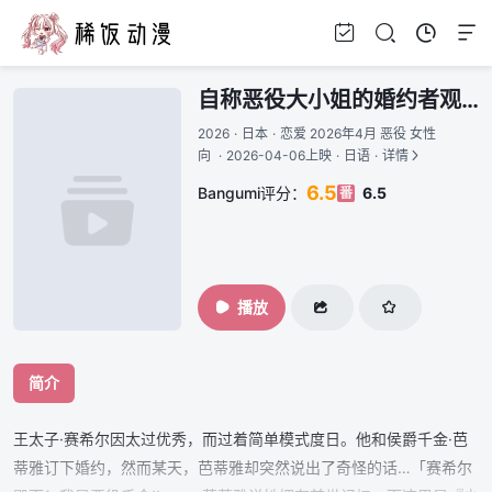
自称恶役大小姐的婚约者观察记录。
2026
·
日本
·
恋爱 2026年4月 恶役 女性
向
·
2026-04-06上映
·
日语
·
详情
6.5
Bangumi评分：
6.5
番
播放
简介
王太子·赛希尔因太过优秀，而过着简单模式度日。他和侯爵千金·芭
蒂雅订下婚约，然而某天，芭蒂雅却突然说出了奇怪的话…「赛希尔