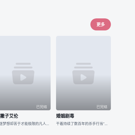
更多
已完结
已完结
左撇子艾伦
婚姻剧毒
追逐梦想却苦于才能极限的凡人「光一」，与因天赋过人而孤独痛苦的天才「艾伦」。在人生的十字路口短暂擦身而过的两人，将成为彼此一生难忘、无可取代的存在。选择成为设计师的光一，等待他的是广告界身经百战的职场
干着持续了数百年的杀手行当“用毒人”的青年·下吕。对于干着暗中的工作，不擅长应对女性的他来说结婚并不是必须要做的东西。然而，为了不让“用毒人”的血脉断绝，老家通知他的妹妹要强制让她生下继承人。就在这时