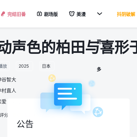

完结旧番
剧场版
美漫
抖阴破解
动声色的柏田与喜形
更
8播放
2025
日本
多
神谷智大
中村直人
恋爱
,
校园
,
2025年10月
,
漫画改
6.0
mi评分：
6.0
番
公告