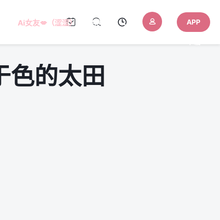
APP
Ai女友💋（涩涩）
AI色色
下载
于色的太田