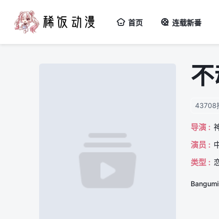
首页
连载新番
不
4370
导演 :
演员 :
类型 :
Bangu