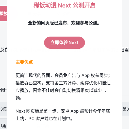
稀饭动漫 Next 公测开启
播放
分享
收藏
全新的网页版已发布，欢迎参与公测。
立即体验 Next
总在不知不觉间戏弄柏木小姐、脸上的表情总是很丰富的太田君
主要优点
更简洁现代的界面，会员免广告与 App 权益同步；
播放器已重构，支持第三方弹幕、缓存优化和自适
用-1
应播放，网络不佳时会自动切换清晰度以减少卡
12
顿。
03集
第04集
第05集
第0
Next 网页版是第一步，安卓 App 端预计今年年底
上线，PC 客户端也在计划中。
11集
第12集