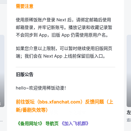
需要注意
使用原稀饭账户登录 Next 后，请绑定邮箱后使用
邮箱登录，并牢记新账号。播放记录和收藏记录暂
不会同步到 App，旧版 App 仍需使用原用户名。
如果您介意以上限制，可以暂时继续使用旧版网页
端；我们会在 Next App 上线前保留旧版入口。
旧版公告
hello~欢迎使用稀饭动漫！
前往饭坛（bbs.xfanchat.com）反馈问题（上
结
已完结
已完结
新/番剧失效等）
身为悲剧始作俑者的最强邪恶BOSS女王为民竭心尽力。 第二季
冰之城墙
幾原邦彦所监督的原创动画，以高仓家的三兄妹——双子兄弟高仓冠叶和高仓晶马，以及体弱多病的妹妹高仓阳毬为中心展开的故事。 某天兄弟二人带着时日无多的妹妹去水族馆游玩，久未外出的阳毬在人群中忽然倒下气绝
「要是……我成了最差劲的女王，记得杀了我喔。」 普莱朵·罗耶尔·艾比是一位八岁的公主。她察觉到自己前世是个出生在日本普通家庭，随处可见的平凡少女。而现在的她则是女性向游戏中作恶多端的最后头目女王……
冰川小雪不擅长与人接触，与他人之间竖起了一堵城墙。尽管在高中里不与人扯上关系独自度过，却和不知为何不停逼近的雨宫凑相遇了——？孤高的女子小雪，学校里的人气之人美姬，毫无距离感男子凑，有着悠哉温柔氛围的
《备用网址1》
导航页
《加入飞机群》