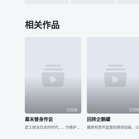
相关作品
已完结
已完
幕末替身传说
回转企鹅罐
武士统治日本的时代…… 为维护京都治安而活动的新选组，被杂面鬼一手所消灭，只剩下了一个人。 ——被选为新选组成员替身的是七名罪人 同样被杂面鬼杀死父母的一番星，作为局长近藤勇的替身，一边成为替身